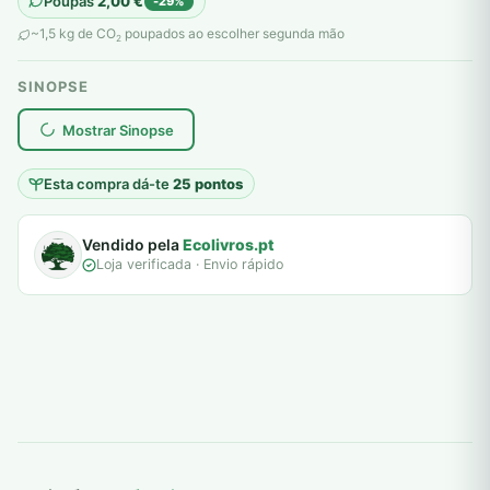
Poupas
2,00
€
-29%
original
atual
~1,5 kg de CO
poupados ao escolher segunda mão
2
era:
é:
SINOPSE
7,00 €.
5,00 €.
plantar árvores reais
Mostrar Sinopse
Esta compra dá-te
25 pontos
Vendido pela
Ecolivros.pt
Loja verificada · Envio rápido