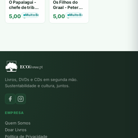
O Papalagui -
Os Filhos do
chefe de tribo
Graal - Peter
de tiavéa
Berling
Muito Bom
Muito Bom
5,00
€
5,00
€
Livros, DVDs e CDs em segunda mão.
Sustentabilidade e cultura, juntos.
EMPRESA
Quem Somos
Doar Livros
Política de Privacidade