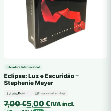
Literatura Internacional
Eclipse: Luz e Escuridão –
Stephenie Meyer
Bom
Disponível em loja
Estado:
O
O
7,00
€
5,00
€
IVA incl.
preço
preço