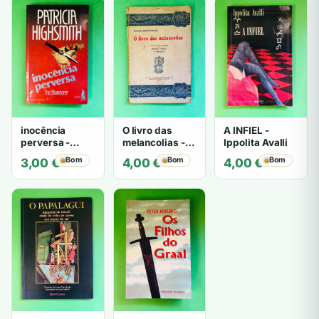
inocência
O livro das
A INFIEL -
perversa -
melancolias -
Ippolita Avalli
PATRICIA
Paulo
Bom
Bom
Bom
3,00
€
4,00
€
4,00
€
HIGHSMITH
Mantegazza