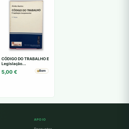
CÓDIGO DO TRABALHO E
Legislação
Complementar - Alcides
Bom
5,00
€
Martins
APOIO
Perguntas