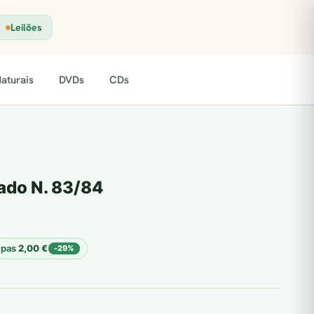
Leilões
aturais
DVDs
CDs
ado N. 83/84
upas
2,00
€
-29%