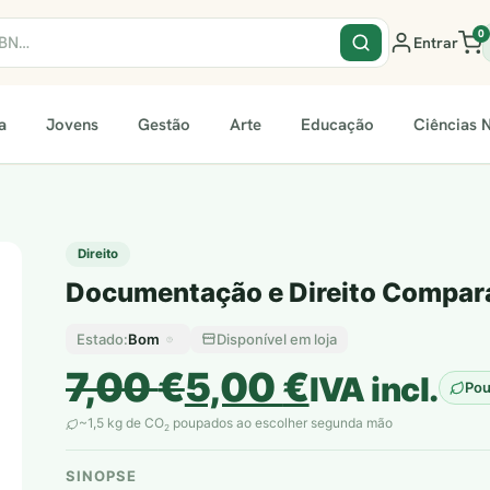
0
Entrar
a
Jovens
Gestão
Arte
Educação
Ciências N
Direito
Documentação e Direito Compar
Bom
Disponível em loja
Estado:
O
O
7,00
€
5,00
€
IVA incl.
Po
preço
preço
~1,5 kg de CO
poupados ao escolher segunda mão
2
original
atual
SINOPSE
plantar árvores reais