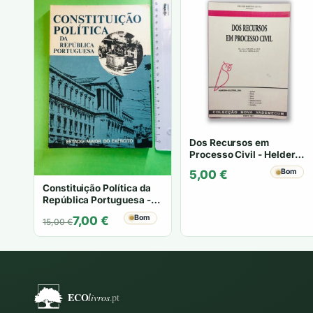
Dos Recursos em
Processo Civil - Helder
Martins Leitão
Bom
5,00
€
Constituição Política da
República Portuguesa -
Não especificado
O
O
Bom
7,00
€
15,00
€
preço
preço
original
atual
era:
é:
15,00 €.
7,00 €.