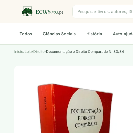
Todos
Ciências Sociais
História
Auto-ajud
Início
›
Loja
›
Direito
›
Documentação e Direito Comparado N. 83/84