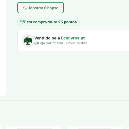
era:
é:
Mostrar Sinopse
7,00 €.
5,00 €.
Esta compra dá-te
25 pontos
Vendido pela
Ecolivros.pt
Loja verificada · Envio rápido