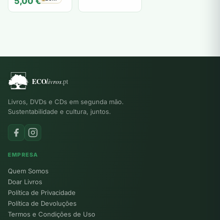
5,00
€
Oswald Ducrot,
Tzvetan
Todorov
Livros, DVDs e CDs em segunda mão.
Sustentabilidade e cultura, juntos.
EMPRESA
Quem Somos
Doar Livros
Política de Privacidade
Política de Devoluções
Termos e Condições de Uso