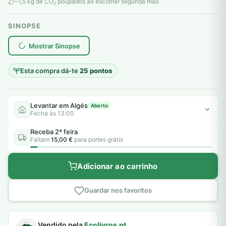
original
atual
~1,5 kg de CO
poupados ao escolher segunda mão
2
era:
é:
SINOPSE
6,00 €.
5,00 €.
plantar árvores reais
Mostrar Sinopse
Esta compra dá-te
25 pontos
Levantar em Algés
Aberto
Fecha às 13:00
Receba 2ª feira
Faltam
15,00 €
para portes grátis
Adicionar ao carrinho
Guardar nos favoritos
Vendido pela
Ecolivros.pt