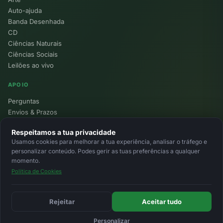
Auto-ajuda
Banda Desenhada
CD
Ciências Naturais
Ciências Sociais
Leilões ao vivo
APOIO
Perguntas
Envios & Prazos
Pontos
Respeitamos a tua privacidade
Devoluções
Usamos cookies para melhorar a tua experiência, analisar o tráfego e
Minha Conta
personalizar conteúdo. Podes gerir as tuas preferências a qualquer
momento.
Política de Cookies
© 2026 Ecolivros. Todos os direitos reservados.
Privacidade
Termos
Cookies
MB
MB Way
Cartão
Rejeitar
Aceitar tudo
Personalizar