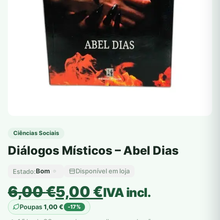
Ciências Sociais
Diálogos Místicos – Abel Dias
Bom
Disponível em loja
Estado:
O
O
6,00
€
5,00
€
IVA incl.
preço
preço
Poupas
1,00
€
-17%