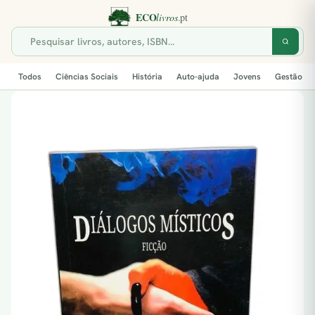
Todos
Ciências Sociais
História
Auto-ajuda
Jovens
Gestão