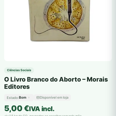
Ciências Sociais
O Livro Branco do Aborto – Morais
Editores
Bom
Disponível em loja
Estado:
5,00
€
IVA incl.
~1,5 kg de CO
poupados ao escolher segunda mão