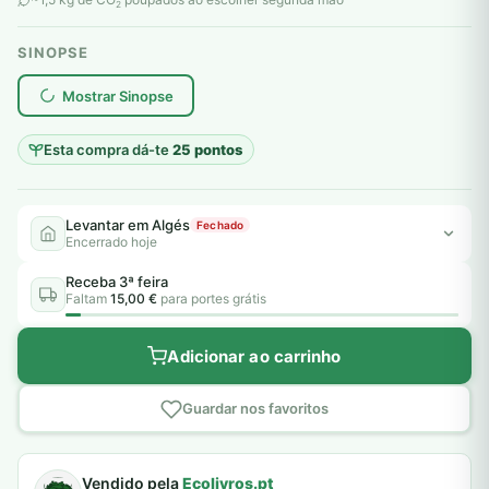
2
SINOPSE
plantar árvores reais
Mostrar Sinopse
Esta compra dá-te
25 pontos
Levantar em Algés
Fechado
Encerrado hoje
Receba 3ª feira
Faltam
15,00 €
para portes grátis
Adicionar ao carrinho
Guardar nos favoritos
Vendido pela
Ecolivros.pt