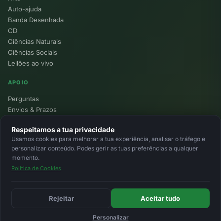
Auto-ajuda
Banda Desenhada
CD
Ciências Naturais
Ciências Sociais
Leilões ao vivo
APOIO
Perguntas
Envios & Prazos
Pontos
Respeitamos a tua privacidade
Devoluções
Usamos cookies para melhorar a tua experiência, analisar o tráfego e
Minha Conta
personalizar conteúdo. Podes gerir as tuas preferências a qualquer
momento.
Política de Cookies
© 2026 Ecolivros. Todos os direitos reservados.
Privacidade
Termos
Cookies
MB
MB Way
Cartão
Rejeitar
Aceitar tudo
Personalizar