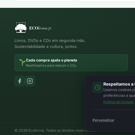
Livros, DVDs e CDs em segunda mão.
Sustentabilidade e cultura, juntos.
Cada compra ajuda o planeta
Reutilizamos para reduzir o CO₂
Respeitamos a 
Usamos cookies par
preferências a qu
Política de Cookies
Personalizar
© 2026 Ecolivros. Todos os direitos reservados.