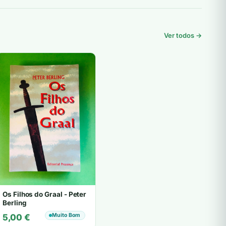
Ver todos →
Os Filhos do Graal - Peter
Berling
Muito Bom
5,00
€