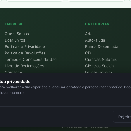
EMPRESA
CATEGORIAS
Quem Somos
Arte
Doar Livros
Auto-ajuda
Política de Privacidade
Banda Desenhada
Política de Devoluções
CD
Termos e Condições de Uso
Ciências Naturais
Livro de Reclamações
Ciências Sociais
Contactos
Leilões ao vivo
Política de Cookies
tua privacidade
a melhorar a tua experiência, analisar o tráfego e personalizar conteúdo. Pode
alquer momento.
Rejeit
Privacidade
Termos
Cookies