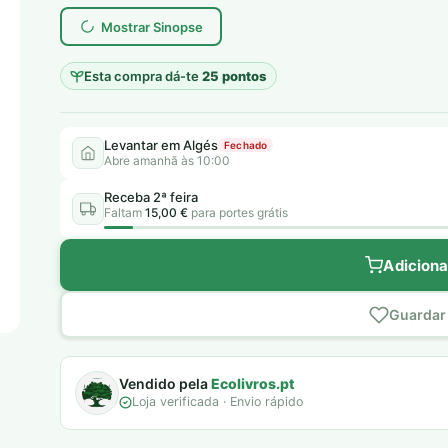
era:
é:
Mostrar Sinopse
10,00 €.
5,00 €.
Esta compra dá-te
25 pontos
Levantar em Algés
Fechado
Abre amanhã às 10:00
Receba 2ª feira
Faltam
15,00 €
para portes grátis
Adiciona
Guardar 
Vendido pela
Ecolivros.pt
Loja verificada · Envio rápido