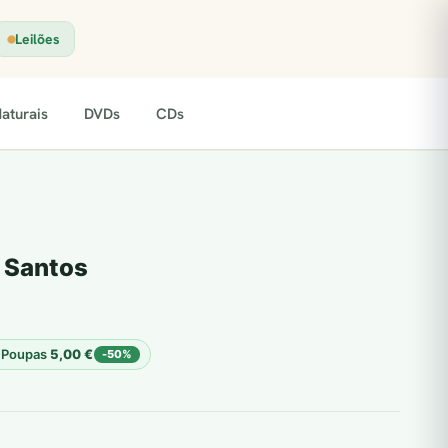
Leilões
aturais
DVDs
CDs
s Santos
Poupas
5,00
€
-50%