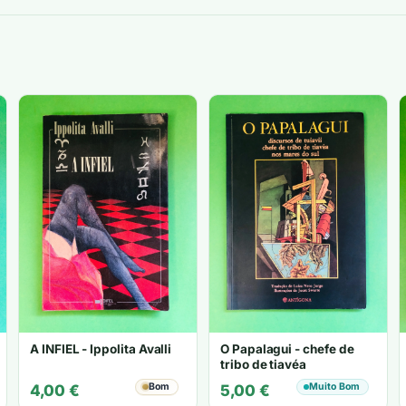
A INFIEL - Ippolita Avalli
O Papalagui - chefe de
tribo de tiavéa
Bom
Muito Bom
4,00
€
5,00
€