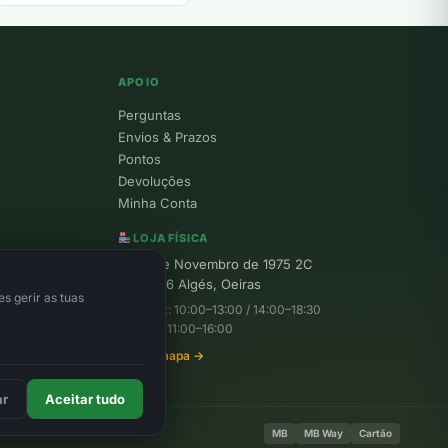
APOIO
Perguntas
Envios & Prazos
Pontos
Devoluções
Minha Conta
LOJA FÍSICA
R. 25 de Novembro de 1975 2C
1495-156 Algés, Oeiras
s gerir as tuas
Seg–Sex: 10:00–13:00 / 14:00–18:30
Sábado: 11:00–16:00
Ver no mapa →
ar
Aceitar tudo
MB
MB Way
Cartão