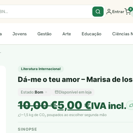
0
Entrar
a
Jovens
Gestão
Arte
Educação
Ciências N
…
Literatura Internacional
Dá-me o teu amor – Marisa de lo
Bom
Disponível em loja
Estado:
O
O
10,00
€
5,00
€
IVA incl.
preço
preço
~1,5 kg de CO
poupados ao escolher segunda mão
2
original
atual
SINOPSE
plantar árvores reais