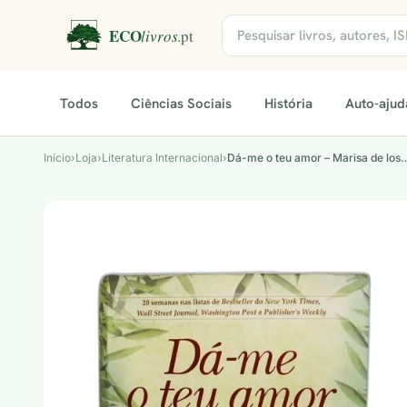
Todos
Ciências Sociais
História
Auto-ajud
Início
›
Loja
›
Literatura Internacional
›
Dá-me o teu amor – Marisa de los