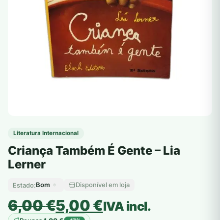
Literatura Internacional
Criança Também É Gente – Lia
Lerner
Bom
Disponível em loja
Estado:
O
O
6,00
€
5,00
€
IVA incl.
preço
preço