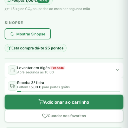
Poupas
1,00
€
-17%
original
atual
~1,5 kg de CO
poupados ao escolher segunda mão
2
era:
é:
SINOPSE
6,00 €.
5,00 €.
plantar árvores reais
Mostrar Sinopse
Esta compra dá-te
25 pontos
Levantar em Algés
Fechado
Abre segunda às 10:00
Receba 3ª feira
Faltam
15,00 €
para portes grátis
Adicionar ao carrinho
Guardar nos favoritos