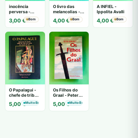
inocência
O livro das
A INFIEL -
perversa -
melancolias -
Ippolita Avalli
PATRICIA
Paulo
Bom
Bom
Bom
3,00
€
4,00
€
4,00
€
HIGHSMITH
Mantegazza
O Papalagui -
Os Filhos do
chefe de tribo
Graal - Peter
de tiavéa
Berling
Muito Bom
Muito Bom
5,00
€
5,00
€