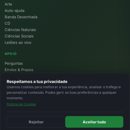
Arte
Auto-ajuda
Banda Desenhada
CD
Ciências Naturais
Ciências Sociais
Leilões ao vivo
APOIO
Perguntas
Envios & Prazos
Pontos
Respeitamos a tua privacidade
Devoluções
Usamos cookies para melhorar a tua experiência, analisar o tráfego e
Minha Conta
personalizar conteúdo. Podes gerir as tuas preferências a qualquer
momento.
Política de Cookies
© 2026 Ecolivros. Todos os direitos reservados.
Privacidade
Termos
Cookies
MB
MB Way
Cartão
Rejeitar
Aceitar tudo