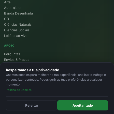
Arte
Auto-ajuda
Banda Desenhada
CD
Ciências Naturais
Ciências Sociais
Leilões ao vivo
APOIO
Perguntas
Envios & Prazos
Pontos
Respeitamos a tua privacidade
Devoluções
Usamos cookies para melhorar a tua experiência, analisar o tráfego e
Minha Conta
personalizar conteúdo. Podes gerir as tuas preferências a qualquer
momento.
Política de Cookies
© 2026 Ecolivros. Todos os direitos reservados.
Privacidade
Termos
Cookies
MB
MB Way
Cartão
Rejeitar
Aceitar tudo