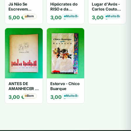
Já Não Se
Hipócrates do
Lugar d'Avós -
Escrevem
RISO e da
Carlos Couto
Cartas de Amor
LOUCURA
Amaral
Bom
Muito Bom
Muito Bom
5,00
€
3,00
€
3,00
€
- Mário
Zambujal
ANTES DE
Estorvo - Chico
AMANHECER -
Buarque
ruy de oliveira
Bom
Muito Bom
3,00
€
3,00
€