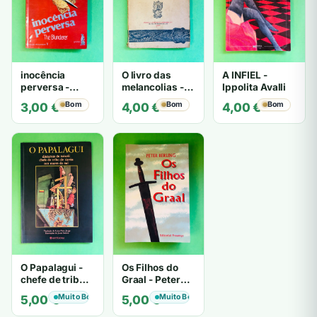
inocência
O livro das
A INFIEL -
perversa -
melancolias -
Ippolita Avalli
PATRICIA
Paulo
Bom
Bom
Bom
3,00
€
4,00
€
4,00
€
HIGHSMITH
Mantegazza
O Papalagui -
Os Filhos do
chefe de tribo
Graal - Peter
de tiavéa
Berling
Muito Bom
Muito Bom
5,00
€
5,00
€