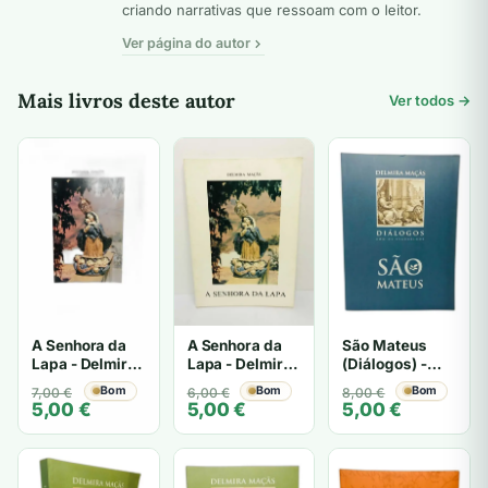
criando narrativas que ressoam com o leitor.
Ver página do autor
Mais livros deste autor
Ver todos →
A Senhora da
A Senhora da
São Mateus
Lapa - Delmira
Lapa - Delmira
(Diálogos) -
Maçãs
Maçãs
Delmira Maçãs
O
O
Bom
O
O
Bom
O
O
Bom
7,00
€
6,00
€
8,00
€
5,00
€
5,00
€
5,00
€
preço
preço
preço
preço
preço
preço
original
atual
original
atual
original
atual
era:
é:
era:
é:
era:
é:
7,00 €.
5,00 €.
6,00 €.
5,00 €.
8,00 €.
5,00 €.