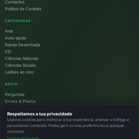
Contactos
Política de Cookies
CATEGORIAS
Arte
Auto-ajuda
Banda Desenhada
CD
Ciências Naturais
Ciências Sociais
Leilões ao vivo
APOIO
Perguntas
Envios & Prazos
Pontos
Respeitamos a tua privacidade
Devoluções
Usamos cookies para melhorar a tua experiência, analisar o tráfego e
Minha Conta
personalizar conteúdo. Podes gerir as tuas preferências a qualquer
momento.
Política de Cookies