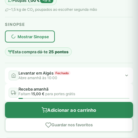
Poupas
1,00
€
-17%
original
atual
~1,5 kg de CO
poupados ao escolher segunda mão
2
era:
é:
SINOPSE
6,00 €.
5,00 €.
plantar árvores reais
Mostrar Sinopse
Esta compra dá-te
25 pontos
Levantar em Algés
Fechado
Abre amanhã às 10:00
Receba amanhã
Faltam
15,00 €
para portes grátis
Adicionar ao carrinho
Guardar nos favoritos