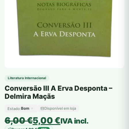
Literatura Internacional
Conversão III A Erva Desponta –
Delmira Maçãs
Bom
Disponível em loja
Estado:
O
O
6,00
€
5,00
€
IVA incl.
preço
preço