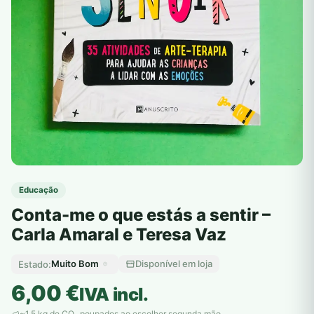
Educação
Conta-me o que estás a sentir –
Carla Amaral e Teresa Vaz
Muito Bom
Disponível em loja
Estado:
6,00
€
IVA incl.
~1,5 kg de CO
poupados ao escolher segunda mão