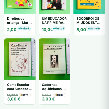
Direitos da
UM EDUCADOR
SOCORRO! OS
criança - Maria
NA PRIMEIRA
MIÚDOS ESTÃO
João Carvalho
REPÚBLICA -
OFFLINE -
Muito Bom
Muito Bom
Muito Bom
2,00
€
10,00
€
5,00
€
José Augusto
Verity
Pereira,
Davidson
António Gomes
Ferreira
Como Estudar
Cadernos
com Sucesso e
Aquilinianos -
obter bons
Desconhecido
O
O
Bom
O
O
Bom
10,00
€
9,00
€
resultados nos
3,00
€
3,00
€
preço
preço
preço
preço
exames -
original
atual
original
atual
Michèle Brown