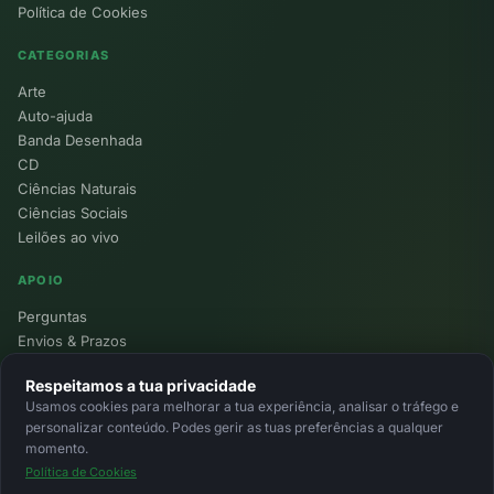
Política de Cookies
CATEGORIAS
Arte
Auto-ajuda
Banda Desenhada
CD
Ciências Naturais
Ciências Sociais
Leilões ao vivo
APOIO
Perguntas
Envios & Prazos
Pontos
Respeitamos a tua privacidade
Devoluções
Usamos cookies para melhorar a tua experiência, analisar o tráfego e
Minha Conta
personalizar conteúdo. Podes gerir as tuas preferências a qualquer
momento.
Política de Cookies
© 2026 Ecolivros. Todos os direitos reservados.