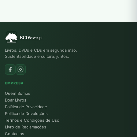
era:
é:
era:
é:
10,00 €.
3,00 €.
9,00 €.
3,00 €.
Livros, DVDs e CDs em segunda mão.
Sustentabilidade e cultura, juntos.
EMPRESA
Quem Somos
Doar Livros
Política de Privacidade
Política de Devoluções
Termos e Condições de Uso
Livro de Reclamações
Contactos