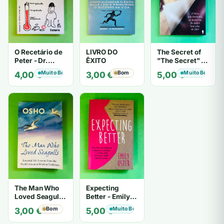
O Recetário de
LIVRO DO
The Secret of
Peter - Dr.
ÊXITO
"The Secret" O
Laurence J.
Segredo de "O
Muito Bom
Bom
Muito Bom
4,00
€
3,00
€
5,00
€
Peter
Segredo" -
Karen Kelly
The Man Who
Expecting
Loved Seagulls
Better - Emily
- OSHO
Oster
Bom
Muito Bom
3,00
€
5,00
€