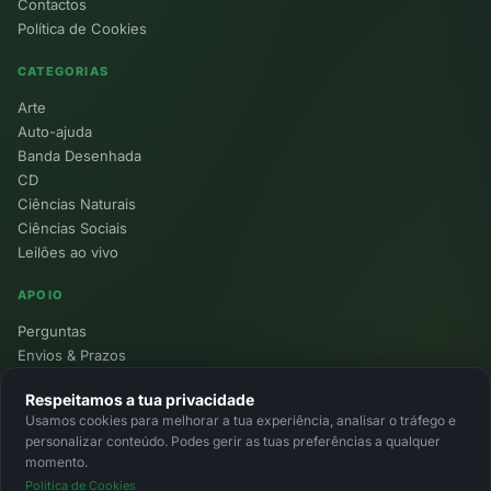
Contactos
Política de Cookies
CATEGORIAS
Arte
Auto-ajuda
Banda Desenhada
CD
Ciências Naturais
Ciências Sociais
Leilões ao vivo
APOIO
Perguntas
Envios & Prazos
Pontos
Respeitamos a tua privacidade
Devoluções
Usamos cookies para melhorar a tua experiência, analisar o tráfego e
Minha Conta
personalizar conteúdo. Podes gerir as tuas preferências a qualquer
momento.
Política de Cookies
© 2026 Ecolivros. Todos os direitos reservados.