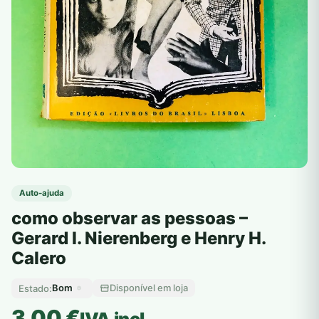
Auto-ajuda
como observar as pessoas –
Gerard I. Nierenberg e Henry H.
Calero
Bom
Disponível em loja
Estado:
3,00
€
IVA incl.