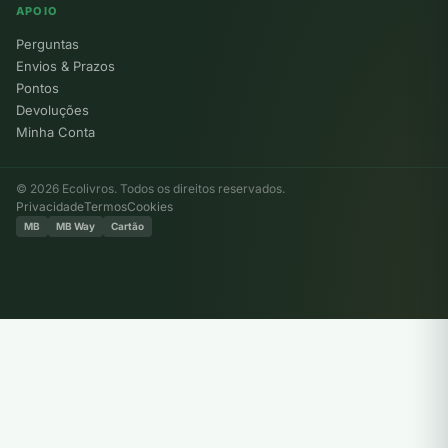
APOIO
Perguntas
Envios & Prazos
Pontos
Devoluções
Minha Conta
© 2026 Ecolivros. Todos os direitos reservados.
Privacidade
Termos
Cookies
MB
MB Way
Cartão