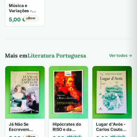
Música e
Variações -
António
Bom
5,00
€
Victorino
d'Almeida
Mais em
Literatura Portuguesa
Ver todos →
Já Não Se
Hipócrates do
Lugar d'Avós -
Escrevem
RISO e da
Carlos Couto
Cartas de Amor
LOUCURA
Amaral
Bom
Muito Bom
Muito Bom