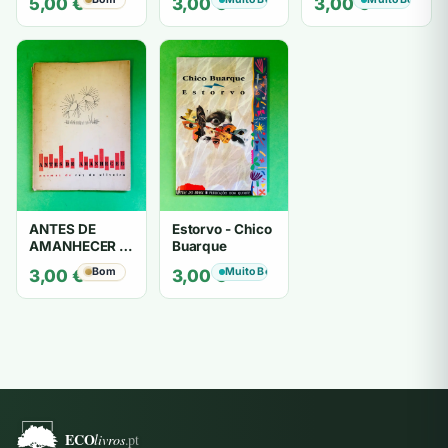
5,00
€
3,00
€
3,00
€
- Mário
Zambujal
ANTES DE
Estorvo - Chico
AMANHECER -
Buarque
ruy de oliveira
Bom
Muito Bom
3,00
€
3,00
€