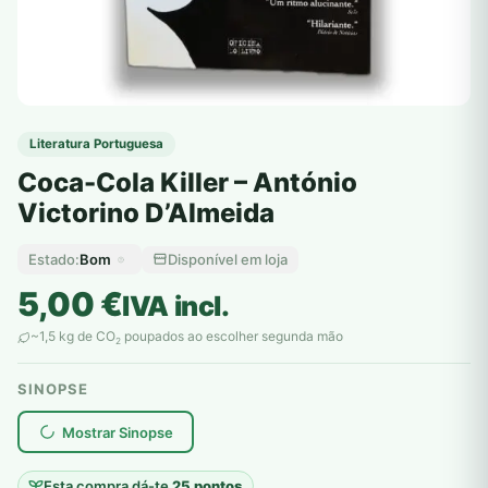
Literatura Portuguesa
Coca-Cola Killer – António
Victorino D’Almeida
Bom
Disponível em loja
Estado:
5,00
€
IVA incl.
~1,5 kg de CO
poupados ao escolher segunda mão
2
SINOPSE
plantar árvores reais
Mostrar Sinopse
Esta compra dá-te
25 pontos