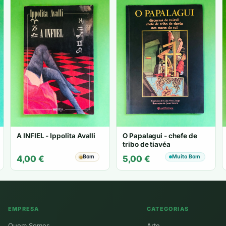
A INFIEL - Ippolita Avalli
O Papalagui - chefe de
tribo de tiavéa
Bom
Muito Bom
4,00
€
5,00
€
EMPRESA
CATEGORIAS
Quem Somos
Arte