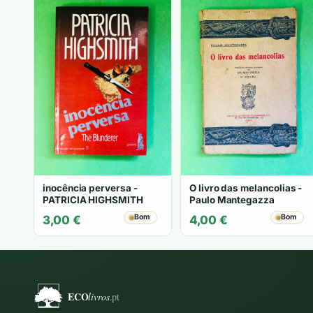
inocência perversa -
O livro das melancolias -
PATRICIA HIGHSMITH
Paulo Mantegazza
Bom
Bom
3,00
€
4,00
€