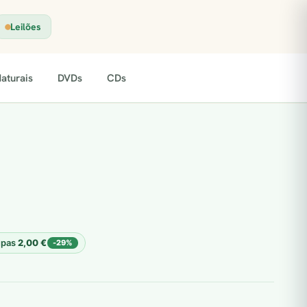
Leilões
aturais
DVDs
CDs
upas
2,00
€
-29%