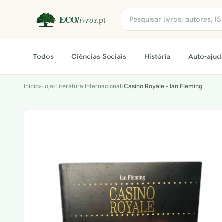
Todos
Ciências Sociais
História
Auto-ajud
Início
›
Loja
›
Literatura Internacional
›
Casino Royale – Ian Fleming