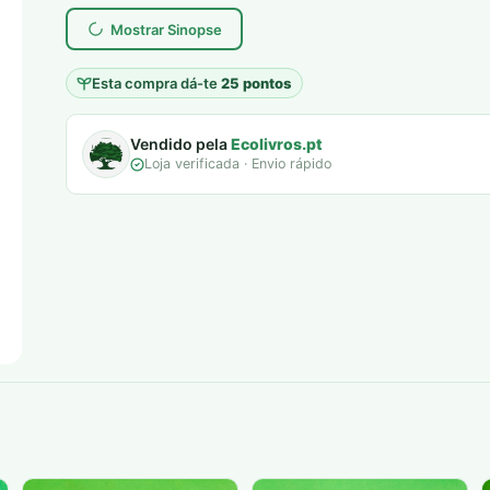
era:
é:
Mostrar Sinopse
7,00 €.
5,00 €.
Esta compra dá-te
25 pontos
Vendido pela
Ecolivros.pt
Loja verificada · Envio rápido