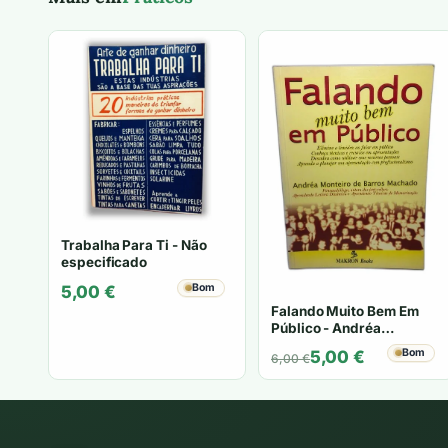
Trabalha Para Ti - Não
especificado
Bom
5,00
€
Falando Muito Bem Em
Público - Andréa
Monteiro
O
O
Bom
5,00
€
6,00
€
preço
preço
original
atual
era:
é:
6,00 €.
5,00 €.