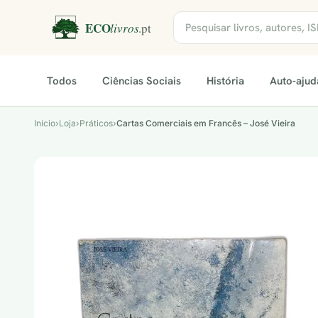
Todos
Ciências Sociais
História
Auto-ajud
Início
›
Loja
›
Práticos
›
Cartas Comerciais em Francês – José Vieira