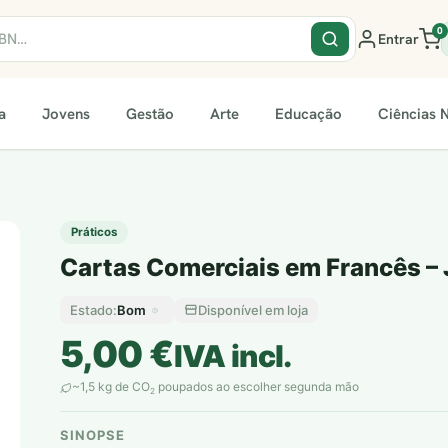
0
Entrar
a
Jovens
Gestão
Arte
Educação
Ciências N
Práticos
Cartas Comerciais em Francês – 
Bom
Disponível em loja
Estado:
5,00
€
IVA incl.
~1,5 kg de CO
poupados ao escolher segunda mão
2
SINOPSE
plantar árvores reais