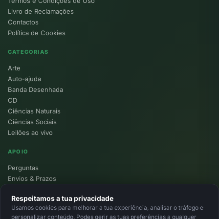
Termos e Condições de Uso
Livro de Reclamações
Contactos
Política de Cookies
CATEGORIAS
Arte
Auto-ajuda
Banda Desenhada
CD
Ciências Naturais
Ciências Sociais
Leilões ao vivo
APOIO
Perguntas
Envios & Prazos
Pontos
Respeitamos a tua privacidade
Devoluções
Usamos cookies para melhorar a tua experiência, analisar o tráfego e
Minha Conta
personalizar conteúdo. Podes gerir as tuas preferências a qualquer