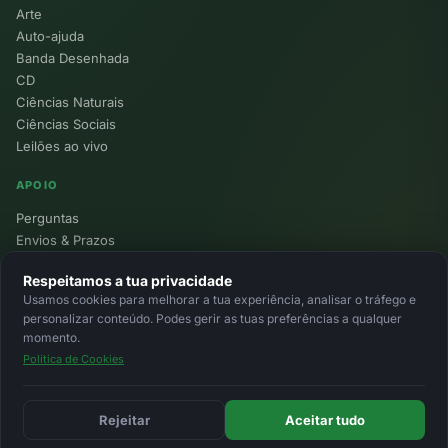
Arte
Auto-ajuda
Banda Desenhada
CD
Ciências Naturais
Ciências Sociais
Leilões ao vivo
APOIO
Perguntas
Envios & Prazos
Pontos
Respeitamos a tua privacidade
Devoluções
Usamos cookies para melhorar a tua experiência, analisar o tráfego e
Minha Conta
personalizar conteúdo. Podes gerir as tuas preferências a qualquer
momento.
Política de Cookies
© 2026 Ecolivros. Todos os direitos reservados.
Privacidade
Termos
Cookies
MB
MB Way
Cartão
Rejeitar
Aceitar tudo