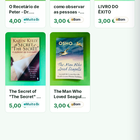
O Recetário de
como observar
LIVRO DO
Peter - Dr.
as pessoas -
ÊXITO
Laurence J.
Gerard I.
Muito Bom
Bom
Bom
4,00
€
3,00
€
3,00
€
Peter
Nierenberg e
Henry H. Calero
The Secret of
The Man Who
"The Secret" O
Loved Seagulls
Segredo de "O
- OSHO
Muito Bom
Bom
5,00
€
3,00
€
Segredo" -
Karen Kelly