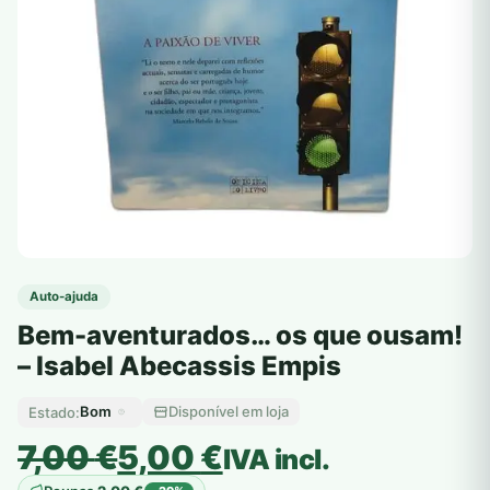
Auto-ajuda
Bem-aventurados… os que ousam!
– Isabel Abecassis Empis
Bom
Disponível em loja
Estado:
O
O
7,00
€
5,00
€
IVA incl.
preço
preço