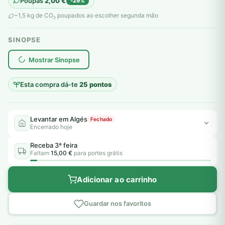
Poupas
2,00
€
-29%
original
atual
~1,5 kg de CO
poupados ao escolher segunda mão
2
era:
é:
SINOPSE
7,00 €.
5,00 €.
plantar árvores reais
Mostrar Sinopse
Esta compra dá-te
25 pontos
Levantar em Algés
Fechado
Encerrado hoje
Receba 3ª feira
Faltam
15,00 €
para portes grátis
Adicionar ao carrinho
Guardar nos favoritos