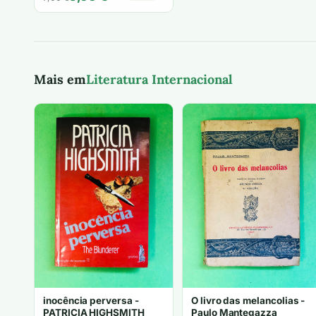
preço
preço
original
atual
era:
é:
7,00 €.
5,00 €.
Mais em
Literatura Internacional
inocência perversa -
O livro das melancolias -
PATRICIA HIGHSMITH
Paulo Mantegazza