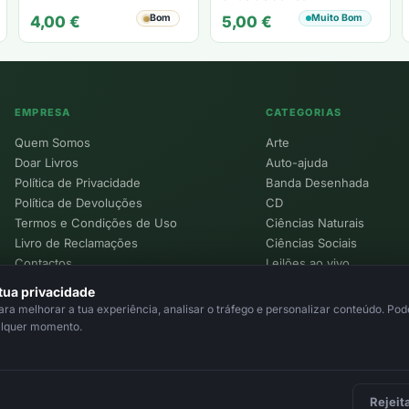
Bom
Muito Bom
4,00
€
5,00
€
EMPRESA
CATEGORIAS
Quem Somos
Arte
Doar Livros
Auto-ajuda
Política de Privacidade
Banda Desenhada
Política de Devoluções
CD
Termos e Condições de Uso
Ciências Naturais
Livro de Reclamações
Ciências Sociais
Contactos
Leilões ao vivo
Política de Cookies
tua privacidade
a melhorar a tua experiência, analisar o tráfego e personalizar conteúdo. Pode
alquer momento.
Rejeit