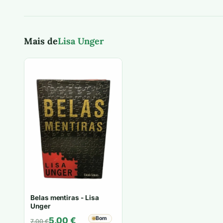
Mais de
Lisa Unger
Belas mentiras - Lisa
Unger
O
O
Bom
5,00
€
7,00
€