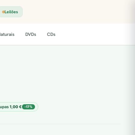
Leilões
aturais
DVDs
CDs
upas
1,00
€
-17%