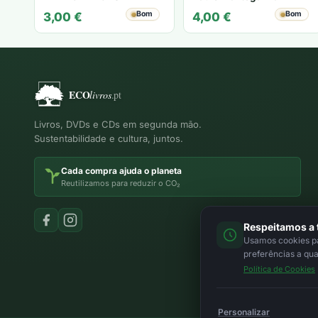
Bom
Bom
3,00
€
4,00
€
Livros, DVDs e CDs em segunda mão.
Sustentabilidade e cultura, juntos.
Cada compra ajuda o planeta
Reutilizamos para reduzir o CO₂
Respeitamos a 
Usamos cookies par
preferências a qu
Política de Cookies
Personalizar