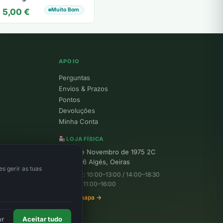
Muito Bom
5,00
€
APOIO
Perguntas
Envios & Prazos
Pontos
Devoluções
Minha Conta
LOJA FÍSICA
R. 25 de Novembro de 1975 2C
1495-156 Algés, Oeiras
s gerir as tuas
Seg–Sex: 10:00–13:00 / 14:00–18:30
Sábado: 11:00–16:00
Ver no mapa →
ar
Aceitar tudo