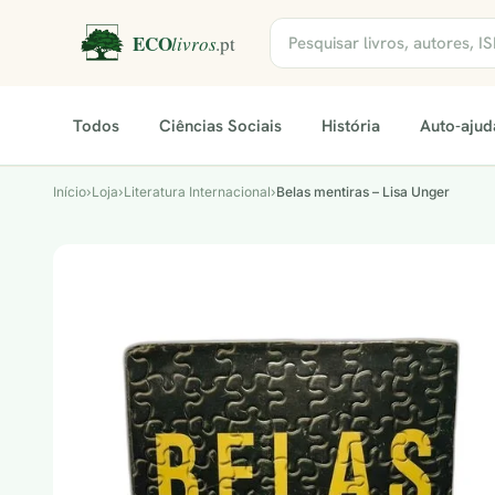
Todos
Ciências Sociais
História
Auto-ajud
Início
›
Loja
›
Literatura Internacional
›
Belas mentiras – Lisa Unger