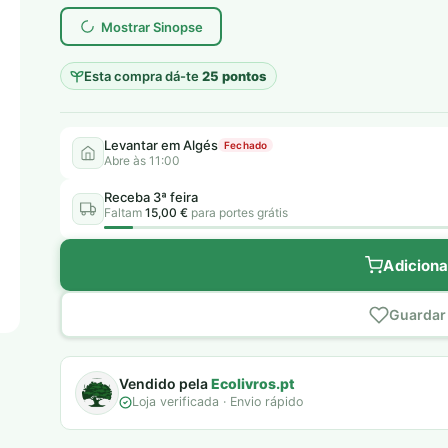
era:
é:
Mostrar Sinopse
6,00 €.
5,00 €.
Esta compra dá-te
25 pontos
Levantar em Algés
Fechado
Abre às 11:00
Receba 3ª feira
Faltam
15,00 €
para portes grátis
Adiciona
Guardar 
Vendido pela
Ecolivros.pt
Loja verificada · Envio rápido