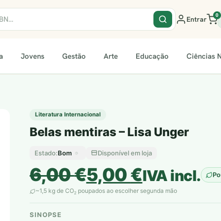
0
Entrar
a
Jovens
Gestão
Arte
Educação
Ciências N
Literatura Internacional
Belas mentiras – Lisa Unger
Bom
Disponível em loja
Estado:
O
O
6,00
€
5,00
€
IVA incl.
Po
preço
preço
~1,5 kg de CO
poupados ao escolher segunda mão
2
original
atual
SINOPSE
plantar árvores reais