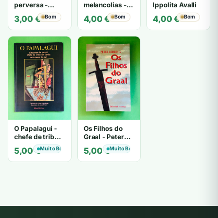
perversa -
melancolias -
Ippolita Avalli
PATRICIA
Paulo
Bom
Bom
Bom
3,00
€
4,00
€
4,00
€
HIGHSMITH
Mantegazza
O Papalagui -
Os Filhos do
chefe de tribo
Graal - Peter
de tiavéa
Berling
Muito Bom
Muito Bom
5,00
€
5,00
€