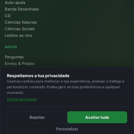
Auto-ajuda
Banda Desenhada
CD
Ciências Naturais
Ciências Sociais
Leilões ao vivo
APOIO
Perguntas
Envios & Prazos
Pontos
Respeitamos a tua privacidade
Devoluções
Usamos cookies para melhorar a tua experiência, analisar o tráfego e
Minha Conta
personalizar conteúdo. Podes gerir as tuas preferências a qualquer
momento.
Política de Cookies
© 2026 Ecolivros. Todos os direitos reservados.
Privacidade
Termos
Cookies
MB
MB Way
Cartão
Rejeitar
Aceitar tudo
Personalizar
Início
Favoritos
Leilões
Carrinho
Entrar