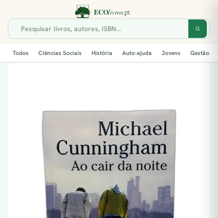
Todos
Ciências Sociais
História
Auto-ajuda
Jovens
Gestão