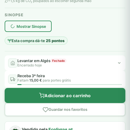
original
atual
~1,5 kg de CO
poupados ao escolher segunda mão
2
era:
é:
SINOPSE
6,00 €.
5,00 €.
plantar árvores reais
Mostrar Sinopse
Esta compra dá-te
25 pontos
Levantar em Algés
Fechado
Encerrado hoje
Receba 3ª feira
Faltam
15,00 €
para portes grátis
Adicionar ao carrinho
Guardar nos favoritos
Vendido pela
Ecolivros.pt