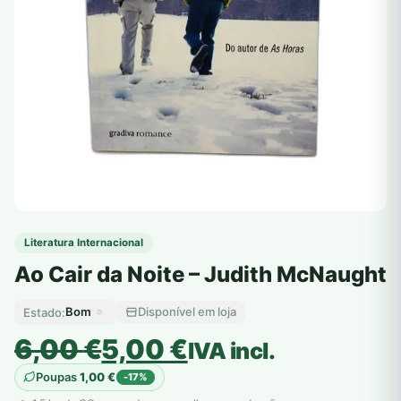
Literatura Internacional
Ao Cair da Noite – Judith McNaught
Bom
Disponível em loja
Estado:
O
O
6,00
€
5,00
€
IVA incl.
preço
preço
Poupas
1,00
€
-17%