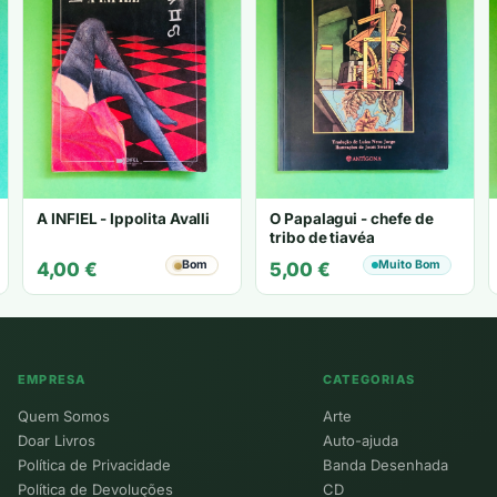
A INFIEL - Ippolita Avalli
O Papalagui - chefe de
tribo de tiavéa
Bom
Muito Bom
4,00
€
5,00
€
EMPRESA
CATEGORIAS
Quem Somos
Arte
Doar Livros
Auto-ajuda
Política de Privacidade
Banda Desenhada
Política de Devoluções
CD