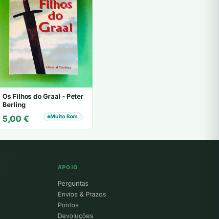
Os Filhos do Graal - Peter
Berling
Muito Bom
5,00
€
APOIO
Perguntas
Envios & Prazos
Pontos
Devoluções