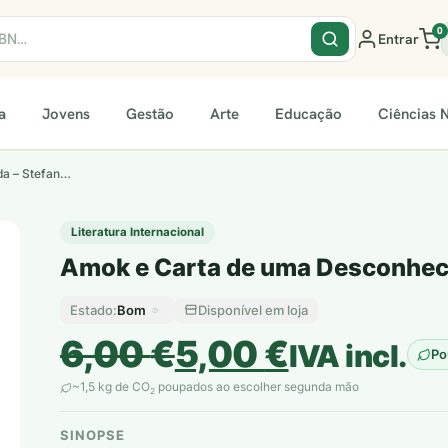
0
Entrar
a
Jovens
Gestão
Arte
Educação
Ciências N
da – Stefan…
Literatura Internacional
Amok e Carta de uma Desconheci
Bom
Disponível em loja
Estado:
O
O
6,00
€
5,00
€
IVA incl.
Po
preço
preço
~1,5 kg de CO
poupados ao escolher segunda mão
2
original
atual
SINOPSE
plantar árvores reais