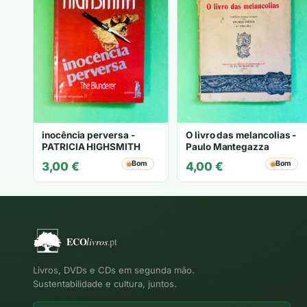
inocência perversa -
O livro das melancolias -
PATRICIA HIGHSMITH
Paulo Mantegazza
Bom
Bom
3,00
€
4,00
€
Livros, DVDs e CDs em segunda mão.
Sustentabilidade e cultura, juntos.