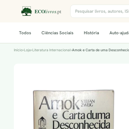
Todos
Ciências Sociais
História
Auto-ajud
Início
›
Loja
›
Literatura Internacional
›
Amok e Carta de uma Desconheci