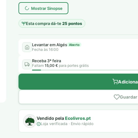
era:
é:
Mostrar Sinopse
6,00 €.
5,00 €.
Esta compra dá-te
25 pontos
Levantar em Algés
Aberto
Fecha às 16:00
Receba 3ª feira
Faltam
15,00 €
para portes grátis
Adiciona
Guardar 
Vendido pela
Ecolivros.pt
Loja verificada · Envio rápido