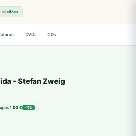
Leilões
aturais
DVDs
CDs
da – Stefan Zweig
upas
1,00
€
-17%