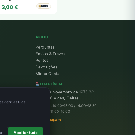
Bom
3,00
€
APOIO
Perguntas
Envios & Prazos
Pontos
Devoluções
Minha Conta
LOJA FÍSICA
R. 25 de Novembro de 1975 2C
1495-156 Algés, Oeiras
s gerir as tuas
Seg–Sex: 10:00–13:00 / 14:00–18:30
Sábado: 11:00–16:00
Ver no mapa →
ar
Aceitar tudo