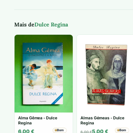
Mais de
Dulce Regina
Alma Gêmea - Dulce
Almas Gémeas - Dulce
Regina
Regina
Bom
O
O
Bom
6,00
€
5,00
€
6,00
€