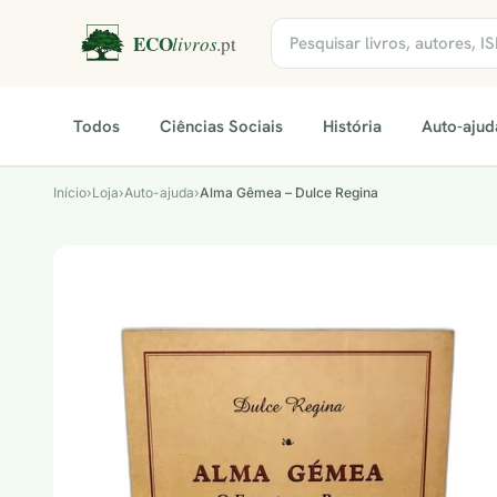
Todos
Ciências Sociais
História
Auto-ajud
Início
›
Loja
›
Auto-ajuda
›
Alma Gêmea – Dulce Regina