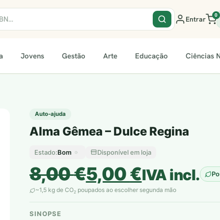
0
Entrar
a
Jovens
Gestão
Arte
Educação
Ciências N
Auto-ajuda
Alma Gêmea – Dulce Regina
Bom
Disponível em loja
Estado:
O
O
8,00
€
5,00
€
IVA incl.
Po
preço
preço
~1,5 kg de CO
poupados ao escolher segunda mão
2
original
atual
SINOPSE
plantar árvores reais