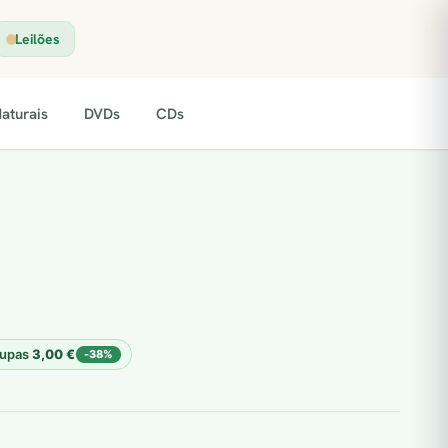
Leilões
aturais
DVDs
CDs
upas
3,00
€
-38%