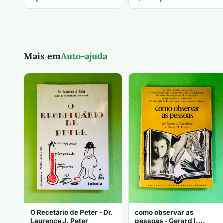
preço
preço
original
atual
era:
é:
6,00 €.
5,00 €.
Mais em
Auto-ajuda
O Recetário de Peter - Dr.
como observar as
Laurence J. Peter
pessoas - Gerard I.