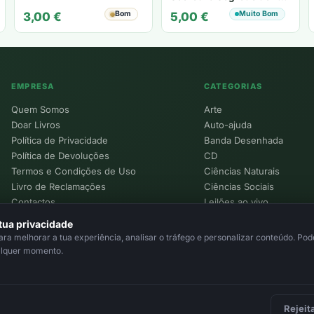
Segredo" - Karen Kelly
Bom
Muito Bom
3,00
€
5,00
€
EMPRESA
CATEGORIAS
Quem Somos
Arte
Doar Livros
Auto-ajuda
Política de Privacidade
Banda Desenhada
Política de Devoluções
CD
Termos e Condições de Uso
Ciências Naturais
Livro de Reclamações
Ciências Sociais
Contactos
Leilões ao vivo
Política de Cookies
tua privacidade
a melhorar a tua experiência, analisar o tráfego e personalizar conteúdo. Pode
alquer momento.
Rejeit