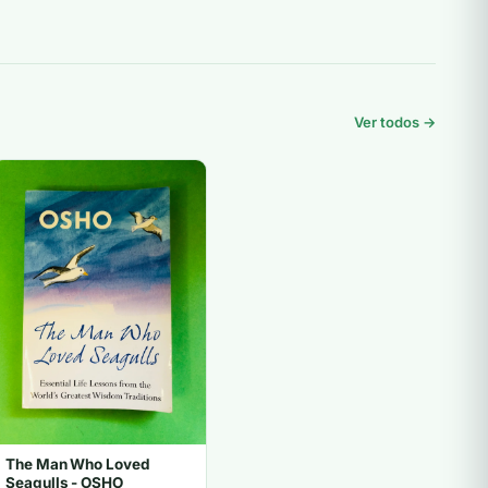
Ver todos →
The Man Who Loved
Seagulls - OSHO