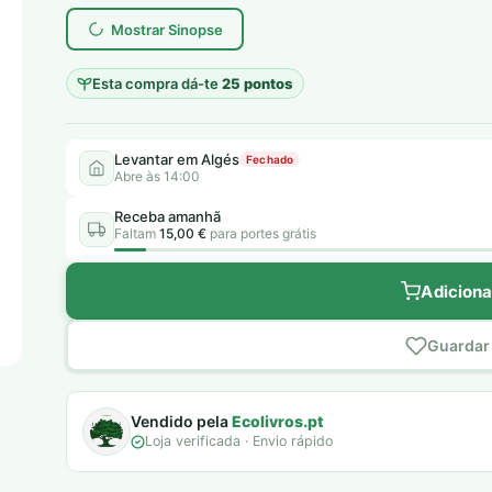
era:
é:
Mostrar Sinopse
8,00 €.
5,00 €.
Esta compra dá-te
25 pontos
Levantar em Algés
Fechado
Abre às 14:00
Receba amanhã
Faltam
15,00 €
para portes grátis
Adiciona
Guardar 
Vendido pela
Ecolivros.pt
Loja verificada · Envio rápido