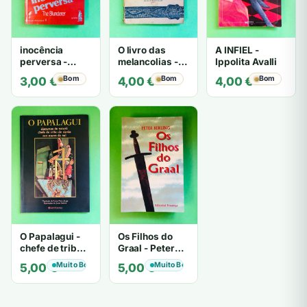
inocência
O livro das
A INFIEL -
perversa -
melancolias -
Ippolita Avalli
PATRICIA
Paulo
Bom
Bom
Bom
3,00
€
4,00
€
4,00
€
HIGHSMITH
Mantegazza
O Papalagui -
Os Filhos do
chefe de tribo
Graal - Peter
de tiavéa
Berling
Muito Bom
Muito Bom
5,00
€
5,00
€