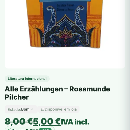
Literatura Internacional
Alle Erzählungen – Rosamunde
Pilcher
Bom
Disponível em loja
Estado:
O
O
8,00
€
5,00
€
IVA incl.
preço
preço