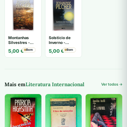
7,00 €.
4,00 €.
Montanhas
Solstício de
Silvestres -
Inverno -
Rosamunde
Rosamunde
Bom
Bom
5,00
€
5,00
€
Pilcher
Pilcher
Mais em
Literatura Internacional
Ver todos →