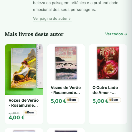
beleza da paisagem britânica e a profundidade
emocional dos seus personagens.
Ver página do autor
Mais livros deste autor
Ver todos →
Vozes de Verão
O Outro Lado
- Rosamunde
do Amor -
Pilcher
Rosamunde
Vozes de Verão
Bom
Bom
5,00
€
5,00
€
Pilcher
- Rosamunde
Pilcher
O
O
Bom
7,00
€
4,00
€
preço
preço
original
atual
era:
é: