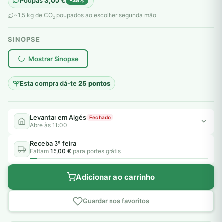
Poupas
3,00
€
-38%
original
atual
~1,5 kg de CO
poupados ao escolher segunda mão
2
era:
é:
SINOPSE
8,00 €.
5,00 €.
plantar árvores reais
Mostrar Sinopse
Esta compra dá-te
25 pontos
Levantar em Algés
Fechado
Abre às 11:00
Receba 3ª feira
Faltam
15,00 €
para portes grátis
Adicionar ao carrinho
Guardar nos favoritos