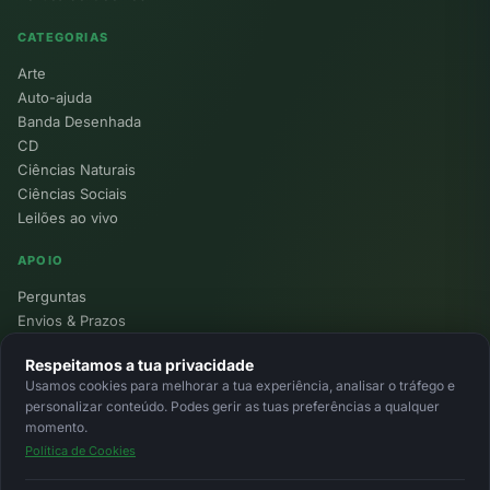
CATEGORIAS
Arte
Auto-ajuda
Banda Desenhada
CD
Ciências Naturais
Ciências Sociais
Leilões ao vivo
APOIO
Perguntas
Envios & Prazos
Pontos
Respeitamos a tua privacidade
Devoluções
Usamos cookies para melhorar a tua experiência, analisar o tráfego e
Minha Conta
personalizar conteúdo. Podes gerir as tuas preferências a qualquer
momento.
Política de Cookies
© 2026 Ecolivros. Todos os direitos reservados.
Privacidade
Termos
Cookies