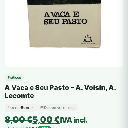
Práticos
A Vaca e Seu Pasto – A. Voisin, A.
Lecomte
Bom
Disponível em loja
Estado:
O
O
8,00
€
5,00
€
IVA incl.
preço
preço