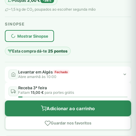
Poupas
3,00
€
-38%
original
atual
~1,5 kg de CO
poupados ao escolher segunda mão
2
era:
é:
SINOPSE
8,00 €.
5,00 €.
plantar árvores reais
Mostrar Sinopse
Esta compra dá-te
25 pontos
Levantar em Algés
Fechado
Abre amanhã às 10:00
Receba 3ª feira
Faltam
15,00 €
para portes grátis
Adicionar ao carrinho
Guardar nos favoritos