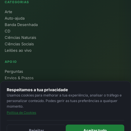
CATEGORIAS
Arte
Auto-ajuda
Banda Desenhada
CD
Ciências Naturais
Ciências Sociais
Leilões ao vivo
APOIO
Perguntas
Envios & Prazos
Pontos
Respeitamos a tua privacidade
Devoluções
Usamos cookies para melhorar a tua experiência, analisar o tráfego e
Minha Conta
personalizar conteúdo. Podes gerir as tuas preferências a qualquer
momento.
Política de Cookies
© 2026 Ecolivros. Todos os direitos reservados.
Privacidade
Termos
Cookies
MB
MB Way
Cartão
Rejeitar
Aceitar tudo