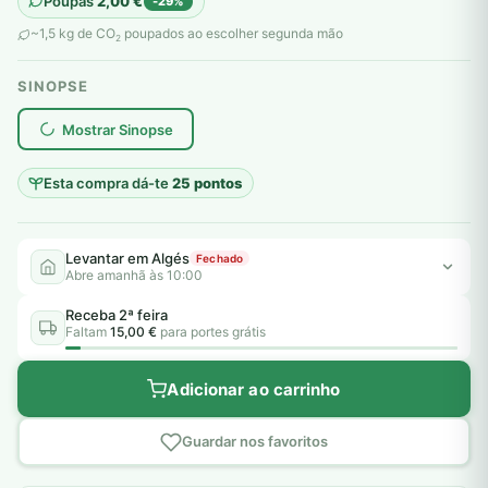
Poupas
2,00
€
-29%
original
atual
~1,5 kg de CO
poupados ao escolher segunda mão
2
era:
é:
SINOPSE
7,00 €.
5,00 €.
plantar árvores reais
Mostrar Sinopse
Esta compra dá-te
25 pontos
Levantar em Algés
Fechado
Abre amanhã às 10:00
Receba 2ª feira
Faltam
15,00 €
para portes grátis
Adicionar ao carrinho
Guardar nos favoritos