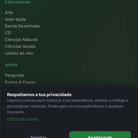
CATEGORIAS
Arte
Auto-ajuda
Banda Desenhada
CD
Ciências Naturais
Ciências Sociais
Leilões ao vivo
APOIO
Perguntas
Envios & Prazos
Pontos
Respeitamos a tua privacidade
Devoluções
Usamos cookies para melhorar a tua experiência, analisar o tráfego e
Minha Conta
personalizar conteúdo. Podes gerir as tuas preferências a qualquer
momento.
Política de Cookies
© 2026 Ecolivros. Todos os direitos reservados.
Privacidade
Termos
Cookies
MB
MB Way
Cartão
Rejeitar
Aceitar tudo