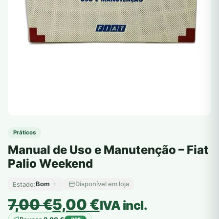
Práticos
Manual de Uso e Manutenção – Fiat
Palio Weekend
Bom
Disponível em loja
Estado:
O
O
7,00
€
5,00
€
IVA incl.
preço
preço