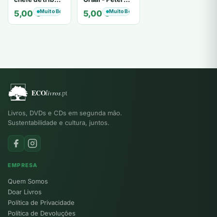
de tiavéa
Berling
Muito Bom
Muito Bom
5,00
€
5,00
€
Livros, DVDs e CDs em segunda mão.
Sustentabilidade e cultura, juntos.
EMPRESA
Quem Somos
Doar Livros
Política de Privacidade
Política de Devoluções