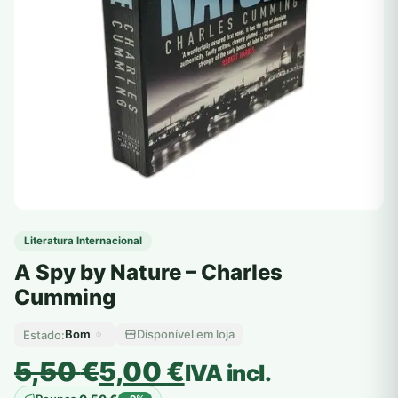
Literatura Internacional
A Spy by Nature – Charles
Cumming
Bom
Disponível em loja
Estado:
O
O
5,50
€
5,00
€
IVA incl.
preço
preço