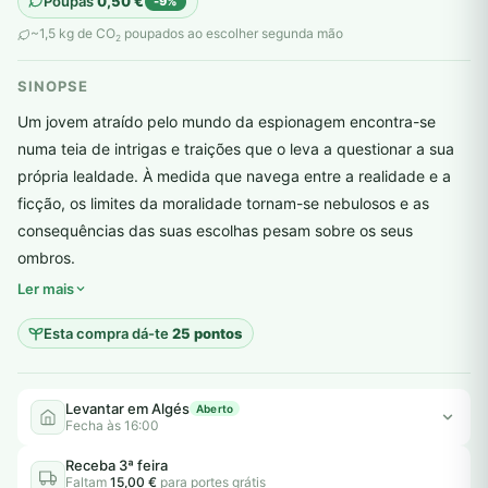
Poupas
0,50
€
-9%
original
atual
~1,5 kg de CO
poupados ao escolher segunda mão
2
era:
é:
SINOPSE
5,50 €.
5,00 €.
Um jovem atraído pelo mundo da espionagem encontra-se
numa teia de intrigas e traições que o leva a questionar a sua
própria lealdade. À medida que navega entre a realidade e a
ficção, os limites da moralidade tornam-se nebulosos e as
consequências das suas escolhas pesam sobre os seus
plantar árvores reais
ombros.
Ler mais
Esta compra dá-te
25 pontos
Levantar em Algés
Aberto
Fecha às 16:00
Receba 3ª feira
Faltam
15,00 €
para portes grátis