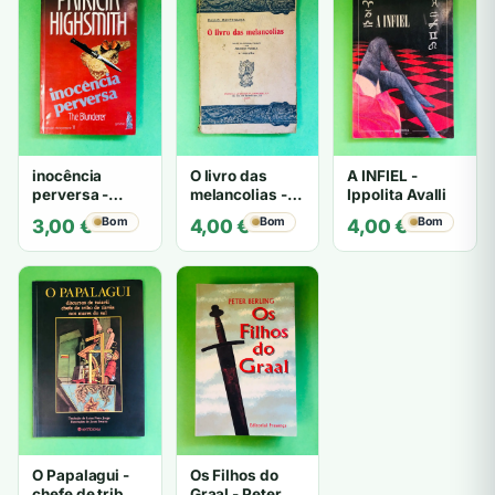
inocência
O livro das
A INFIEL -
perversa -
melancolias -
Ippolita Avalli
PATRICIA
Paulo
Bom
Bom
Bom
3,00
€
4,00
€
4,00
€
HIGHSMITH
Mantegazza
O Papalagui -
Os Filhos do
chefe de tribo
Graal - Peter