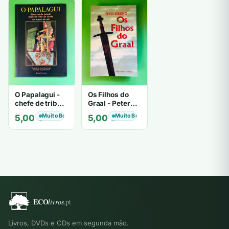
O Papalagui -
Os Filhos do
chefe de tribo
Graal - Peter
de tiavéa
Berling
Muito Bom
Muito Bom
5,00
€
5,00
€
Livros, DVDs e CDs em segunda mão.