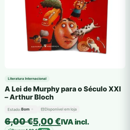
Literatura Internacional
A Lei de Murphy para o Século XXI
– Arthur Bloch
Bom
Disponível em loja
Estado:
O
O
6,00
€
5,00
€
IVA incl.
preço
preço