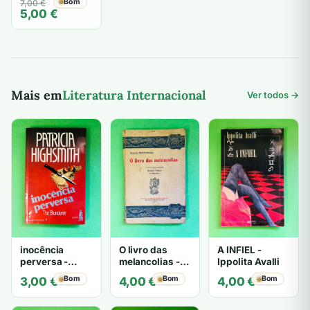
O
O
Bom
7,00
€
Bloch
5,00
€
preço
preço
original
atual
era:
é:
7,00 €.
5,00 €.
Mais em
Literatura Internacional
Ver todos →
inocência
O livro das
A INFIEL -
perversa -
melancolias -
Ippolita Avalli
PATRICIA
Paulo
Bom
Bom
Bom
3,00
€
4,00
€
4,00
€
HIGHSMITH
Mantegazza