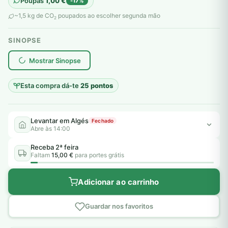
Poupas
1,00
€
-17%
original
atual
~1,5 kg de CO
poupados ao escolher segunda mão
2
era:
é:
SINOPSE
6,00 €.
5,00 €.
plantar árvores reais
Mostrar Sinopse
Esta compra dá-te
25 pontos
Levantar em Algés
Fechado
Abre às 14:00
Receba 2ª feira
Faltam
15,00 €
para portes grátis
Adicionar ao carrinho
Guardar nos favoritos