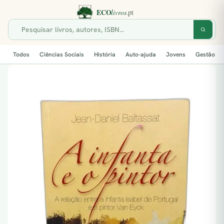
Todos
Ciências Sociais
História
Auto-ajuda
Jovens
Gestão