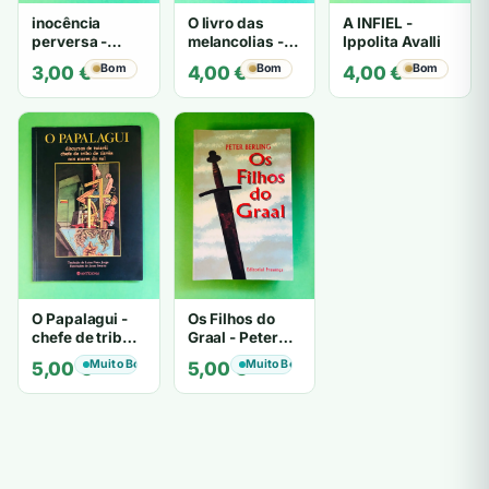
inocência
O livro das
A INFIEL -
perversa -
melancolias -
Ippolita Avalli
PATRICIA
Paulo
Bom
Bom
Bom
3,00
€
4,00
€
4,00
€
HIGHSMITH
Mantegazza
O Papalagui -
Os Filhos do
chefe de tribo
Graal - Peter
de tiavéa
Berling
Muito Bom
Muito Bom
5,00
€
5,00
€