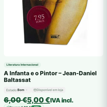
Literatura Internacional
A Infanta e o Pintor – Jean-Daniel
Baltassat
Bom
Disponível em loja
Estado:
O
O
6,00
€
5,00
€
IVA incl.
preço
preço