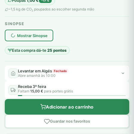
Poupas
1,00
€
-17%
original
atual
~1,5 kg de CO
poupados ao escolher segunda mão
2
era:
é:
SINOPSE
6,00 €.
5,00 €.
plantar árvores reais
Mostrar Sinopse
Esta compra dá-te
25 pontos
Levantar em Algés
Fechado
Abre amanhã às 10:00
Receba 3ª feira
Faltam
15,00 €
para portes grátis
Adicionar ao carrinho
Guardar nos favoritos