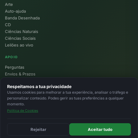
Arte
Auto-ajuda
Banda Desenhada
CD
Ciências Naturais
Ciências Sociais
Leilões ao vivo
APOIO
Perguntas
Envios & Prazos
Pontos
Respeitamos a tua privacidade
Devoluções
Usamos cookies para melhorar a tua experiência, analisar o tráfego e
Minha Conta
personalizar conteúdo. Podes gerir as tuas preferências a qualquer
momento.
Política de Cookies
© 2026 Ecolivros. Todos os direitos reservados.
Privacidade
Termos
Cookies
MB
MB Way
Cartão
Rejeitar
Aceitar tudo