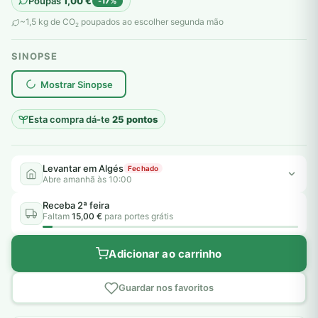
Poupas
1,00
€
-17%
original
atual
~1,5 kg de CO
poupados ao escolher segunda mão
2
era:
é:
SINOPSE
6,00 €.
5,00 €.
plantar árvores reais
Mostrar Sinopse
Esta compra dá-te
25 pontos
Levantar em Algés
Fechado
Abre amanhã às 10:00
Receba 2ª feira
Faltam
15,00 €
para portes grátis
Adicionar ao carrinho
Guardar nos favoritos