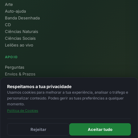
Arte
Auto-ajuda
Banda Desenhada
CD
Ciências Naturais
Ciências Sociais
Leilões ao vivo
APOIO
Perguntas
Envios & Prazos
Pontos
Respeitamos a tua privacidade
Devoluções
Usamos cookies para melhorar a tua experiência, analisar o tráfego e
Minha Conta
personalizar conteúdo. Podes gerir as tuas preferências a qualquer
momento.
Política de Cookies
© 2026 Ecolivros. Todos os direitos reservados.
Privacidade
Termos
Cookies
MB
MB Way
Cartão
Rejeitar
Aceitar tudo