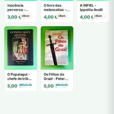
inocência
O livro das
A INFIEL -
perversa -
melancolias -
Ippolita Avalli
PATRICIA
Paulo
Bom
Bom
Bom
3,00
€
4,00
€
4,00
€
HIGHSMITH
Mantegazza
O Papalagui -
Os Filhos do
chefe de tribo
Graal - Peter
de tiavéa
Berling
Muito Bom
Muito Bom
5,00
€
5,00
€