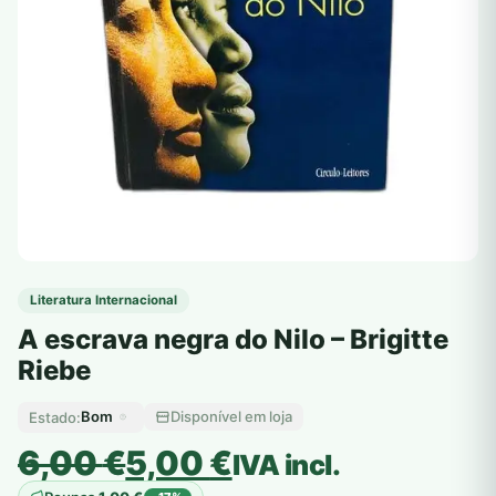
Literatura Internacional
A escrava negra do Nilo – Brigitte
Riebe
Bom
Disponível em loja
Estado:
O
O
6,00
€
5,00
€
IVA incl.
preço
preço