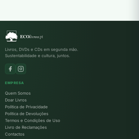
10,00 €.
4,00 €.
12,00 €.
4,00 €.
Livros, DVDs e CDs em segunda mão.
Sustentabilidade e cultura, juntos.
EMPRESA
Quem Somos
Doar Livros
Política de Privacidade
Política de Devoluções
Termos e Condições de Uso
Livro de Reclamações
Contactos