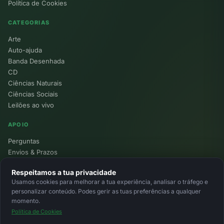
Política de Cookies
CATEGORIAS
Arte
Auto-ajuda
Banda Desenhada
CD
Ciências Naturais
Ciências Sociais
Leilões ao vivo
APOIO
Perguntas
Envios & Prazos
Pontos
Respeitamos a tua privacidade
Devoluções
Usamos cookies para melhorar a tua experiência, analisar o tráfego e
Minha Conta
personalizar conteúdo. Podes gerir as tuas preferências a qualquer
momento.
Política de Cookies
© 2026 Ecolivros. Todos os direitos reservados.
Privacidade
Termos
Cookies