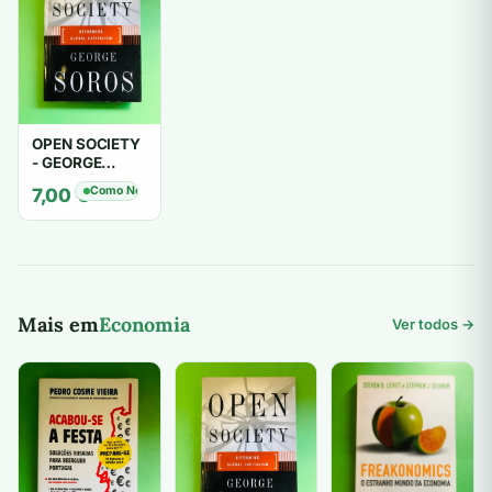
OPEN SOCIETY
- GEORGE
SOROS
Como Novo
7,00
€
Mais em
Economia
Ver todos →