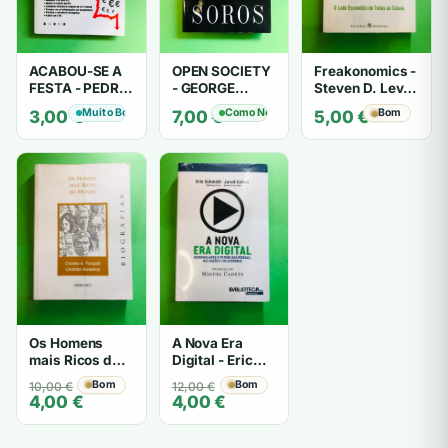
ACABOU-SE A
OPEN SOCIETY
Freakonomics -
FESTA - PEDRO
- GEORGE
Steven D. Levitt
COSME VIEIRA
SOROS
e Stephen J.
Muito Bom
Como Novo
Bom
3,00
€
7,00
€
5,00
€
Dubner
Os Homens
A Nova Era
mais Ricos do
Digital - Eric
Mundo -
Schmidt, Jared
O
O
Bom
O
O
Bom
10,00
€
12,00
€
Charles A.
Cohen
4,00
€
4,00
€
preço
preço
preço
preço
Poissant,
original
atual
original
atual
Christian
era:
é:
era:
é:
Godefroy