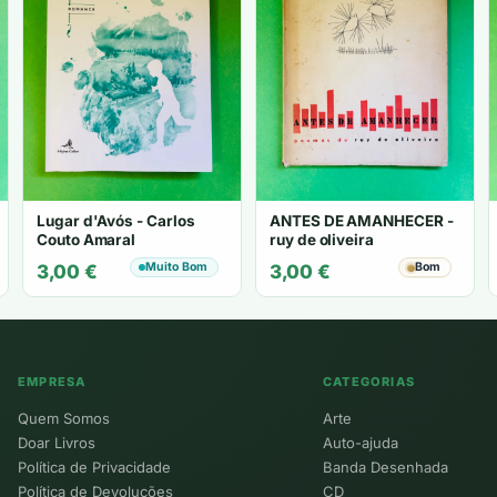
Lugar d'Avós - Carlos
ANTES DE AMANHECER -
Couto Amaral
ruy de oliveira
Muito Bom
Bom
3,00
€
3,00
€
EMPRESA
CATEGORIAS
Quem Somos
Arte
Doar Livros
Auto-ajuda
Política de Privacidade
Banda Desenhada
Política de Devoluções
CD