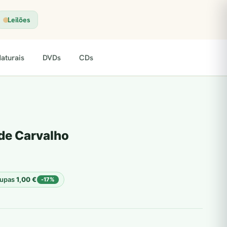
Leilões
aturais
DVDs
CDs
de Carvalho
upas
1,00
€
-17%