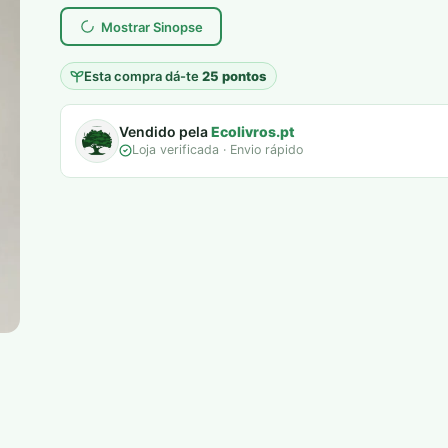
era:
é:
Mostrar Sinopse
6,00 €.
5,00 €.
Esta compra dá-te
25 pontos
Vendido pela
Ecolivros.pt
Loja verificada · Envio rápido