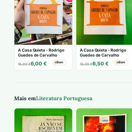
A Casa Quieta - Rodrigo
A Casa Quieta - Rodrigo
Guedes de Carvalho
Guedes de Carvalho
O
O
Bom
O
O
Bom
6,00
€
6,50
€
15,00
€
15,00
€
preço
preço
preço
preço
original
atual
original
atual
era:
é:
era:
é:
15,00 €.
6,00 €.
15,00 €.
6,50 €.
Mais em
Literatura Portuguesa