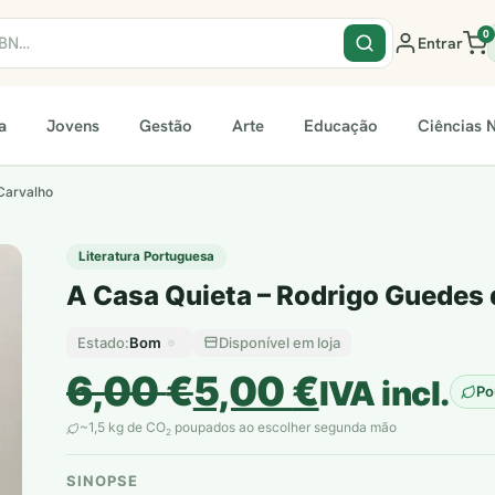
0
Entrar
a
Jovens
Gestão
Arte
Educação
Ciências N
Carvalho
Literatura Portuguesa
A Casa Quieta – Rodrigo Guedes 
Bom
Disponível em loja
Estado:
O
O
6,00
€
5,00
€
IVA incl.
Po
preço
preço
~1,5 kg de CO
poupados ao escolher segunda mão
2
original
atual
SINOPSE
plantar árvores reais