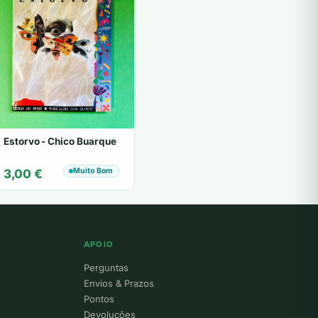
Estorvo - Chico Buarque
Muito Bom
3,00
€
APOIO
Perguntas
Envios & Prazos
Pontos
Devoluções