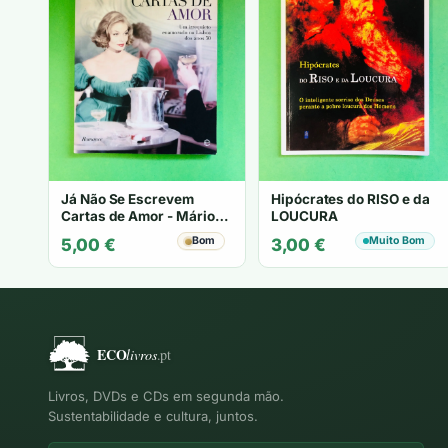
Já Não Se Escrevem
Hipócrates do RISO e da
Cartas de Amor - Mário
LOUCURA
Zambujal
Bom
Muito Bom
5,00
€
3,00
€
Livros, DVDs e CDs em segunda mão.
Sustentabilidade e cultura, juntos.