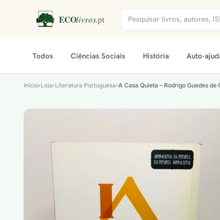
Todos
Ciências Sociais
História
Auto-ajud
Início
›
Loja
›
Literatura Portuguesa
›
A Casa Quieta – Rodrigo Guedes de 