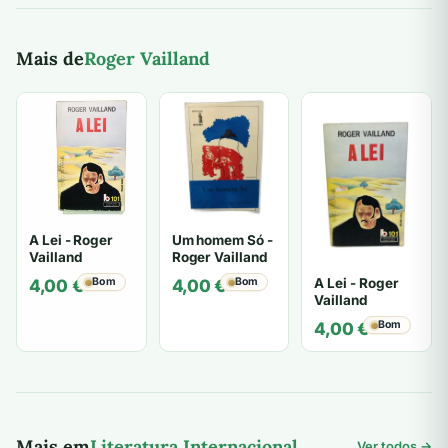
Mais de
Roger Vailland
A Lei - Roger
Um homem Só -
Vailland
Roger Vailland
A Lei - Roger
Bom
Bom
4,00
€
4,00
€
Vailland
Bom
4,00
€
Mais em
Literatura Internacional
Ver todos →