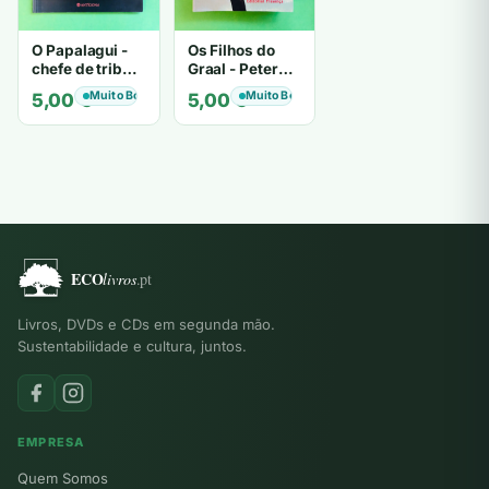
O Papalagui -
Os Filhos do
chefe de tribo
Graal - Peter
de tiavéa
Berling
Muito Bom
Muito Bom
5,00
€
5,00
€
Livros, DVDs e CDs em segunda mão.
Sustentabilidade e cultura, juntos.
EMPRESA
Quem Somos