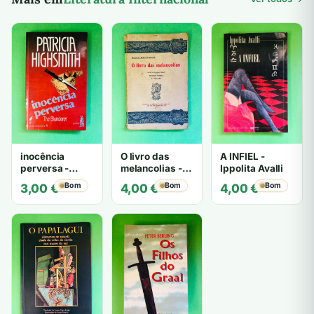
inocência
O livro das
A INFIEL -
perversa -
melancolias -
Ippolita Avalli
PATRICIA
Paulo
Bom
Bom
Bom
3,00
€
4,00
€
4,00
€
HIGHSMITH
Mantegazza