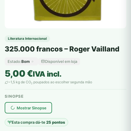
Literatura Internacional
325.000 francos – Roger Vailland
Bom
Disponível em loja
Estado:
5,00
€
IVA incl.
~1,5 kg de CO
poupados ao escolher segunda mão
2
SINOPSE
plantar árvores reais
Mostrar Sinopse
Esta compra dá-te
25 pontos