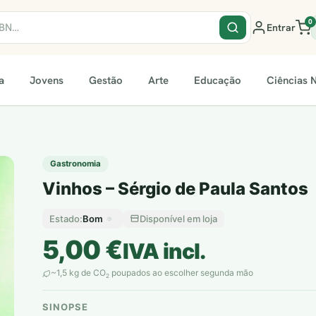
0
Entrar
a
Jovens
Gestão
Arte
Educação
Ciências N
Gastronomia
Vinhos – Sérgio de Paula Santos
Bom
Disponível em loja
Estado:
5,00
€
IVA incl.
~1,5 kg de CO
poupados ao escolher segunda mão
2
SINOPSE