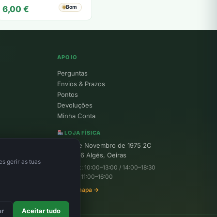
Bom
6,00
€
APOIO
Perguntas
Envios & Prazos
Pontos
Devoluções
Minha Conta
LOJA FÍSICA
R. 25 de Novembro de 1975 2C
1495-156 Algés, Oeiras
s gerir as tuas
Seg–Sex: 10:00–13:00 / 14:00–18:30
Sábado: 11:00–16:00
Ver no mapa →
ar
Aceitar tudo