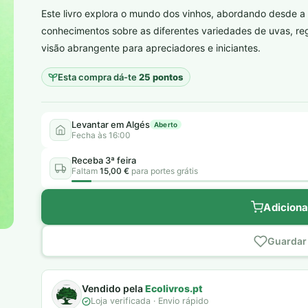
Este livro explora o mundo dos vinhos, abordando desde a 
plantar árvores reais
conhecimentos sobre as diferentes variedades de uvas, reg
visão abrangente para apreciadores e iniciantes.
Esta compra dá-te
25 pontos
Levantar em Algés
Aberto
Fecha às 16:00
Receba 3ª feira
Faltam
15,00 €
para portes grátis
Adiciona
Guardar 
Vendido pela
Ecolivros.pt
Loja verificada · Envio rápido