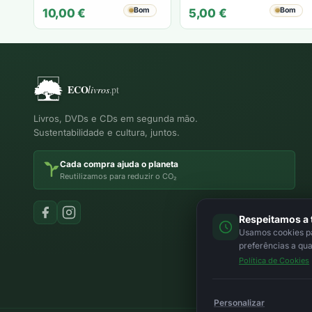
RAMOS
Lesley Faull
Bom
Bom
10,00
€
5,00
€
Livros, DVDs e CDs em segunda mão.
Sustentabilidade e cultura, juntos.
Cada compra ajuda o planeta
Reutilizamos para reduzir o CO₂
Respeitamos a 
Usamos cookies par
preferências a qu
Política de Cookies
Personalizar