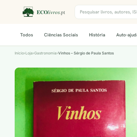
Todos
Ciências Sociais
História
Auto-ajud
Início
›
Loja
›
Gastronomia
›
Vinhos – Sérgio de Paula Santos