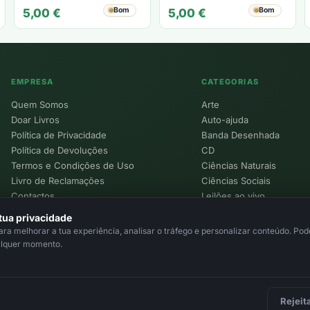
JACKSON
Bom
Bom
5,00
€
5,00
€
EMPRESA
CATEGORIAS
Quem Somos
Arte
Doar Livros
Auto-ajuda
Política de Privacidade
Banda Desenhada
Política de Devoluções
CD
Termos e Condições de Uso
Ciências Naturais
Livro de Reclamações
Ciências Sociais
Contactos
Leilões ao vivo
Política de Cookies
tua privacidade
a melhorar a tua experiência, analisar o tráfego e personalizar conteúdo. Pode
alquer momento.
Rejeit