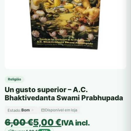
Religião
Un gusto superior – A.C.
Bhaktivedanta Swami Prabhupada
Bom
Disponível em loja
Estado:
O
O
6,00
€
5,00
€
IVA incl.
preço
preço