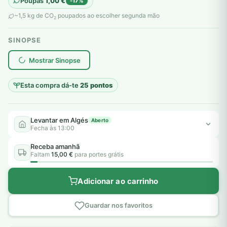
Poupas
1,00
€
-17%
original
atual
~1,5 kg de CO
poupados ao escolher segunda mão
2
era:
é:
SINOPSE
6,00 €.
5,00 €.
plantar árvores reais
Mostrar Sinopse
Esta compra dá-te
25 pontos
Levantar em Algés
Aberto
Fecha às 13:00
Receba amanhã
Faltam
15,00 €
para portes grátis
Adicionar ao carrinho
Guardar nos favoritos