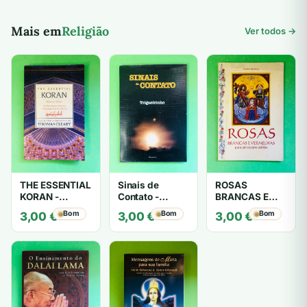
Mais em
Religião
Ver todos →
THE ESSENTIAL
Sinais de
ROSAS
KORAN -
Contato -
BRANCAS E
THOMAS
Trigueirinho
VERMELHAS -
Bom
Bom
Bom
3,00
€
3,00
€
3,00
€
CLEARY
António
Barahona