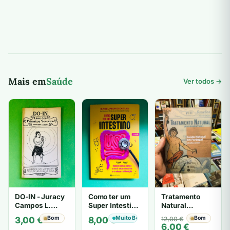
Mais em
Saúde
Ver todos →
DO-IN - Juracy
Como ter um
Tratamento
Campos L.
Super Intestino
Natural
Cancado
- ISABEL
(Physiopathia)
Bom
Muito Bom
O
O
Bom
3,00
€
8,00
€
12,00
€
PEDROSO
- Desconhecido
6,00
€
preço
preço