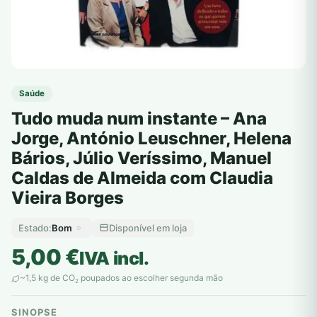
Saúde
Tudo muda num instante – Ana
Jorge, António Leuschner, Helena
Bários, Júlio Veríssimo, Manuel
Caldas de Almeida com Claudia
Vieira Borges
Bom
Disponível em loja
Estado:
5,00
€
IVA incl.
~1,5 kg de CO
poupados ao escolher segunda mão
2
SINOPSE