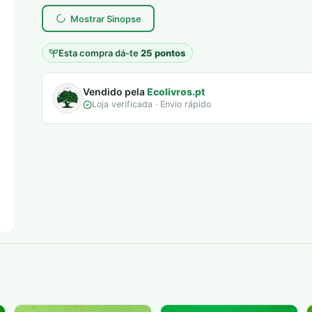
era:
é:
Mostrar Sinopse
7,00 €.
5,00 €.
Esta compra dá-te
25 pontos
Vendido pela
Ecolivros.pt
Loja verificada · Envio rápido