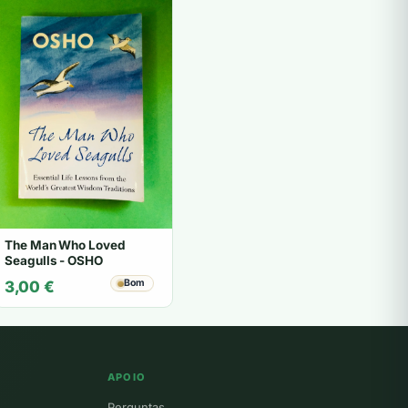
The Man Who Loved
Seagulls - OSHO
Bom
3,00
€
APOIO
Perguntas