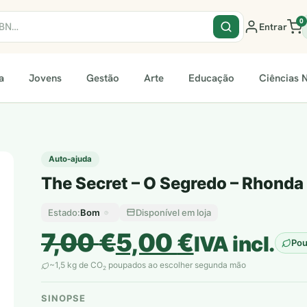
0
Entrar
a
Jovens
Gestão
Arte
Educação
Ciências N
Auto-ajuda
The Secret – O Segredo – Rhonda
Bom
Disponível em loja
Estado:
O
O
7,00
€
5,00
€
IVA incl.
Po
preço
preço
~1,5 kg de CO
poupados ao escolher segunda mão
2
original
atual
SINOPSE
plantar árvores reais