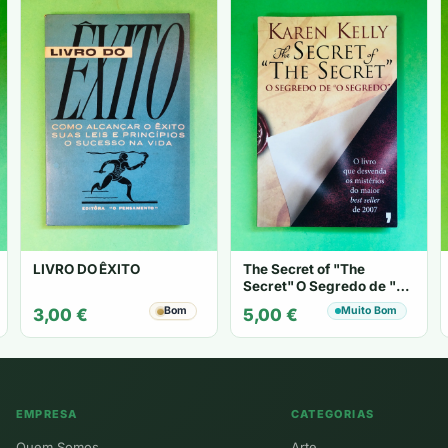
LIVRO DO ÊXITO
The Secret of "The
Secret" O Segredo de "O
Segredo" - Karen Kelly
Bom
Muito Bom
3,00
€
5,00
€
EMPRESA
CATEGORIAS
Quem Somos
Arte