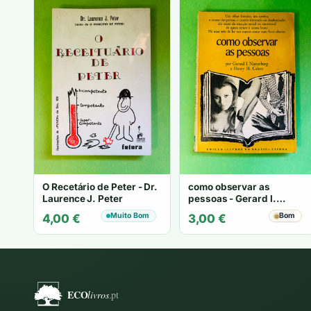
O Recetário de Peter - Dr.
como observar as
Laurence J. Peter
pessoas - Gerard I.
Nierenberg e Henry H.
Muito Bom
Bom
4,00
€
3,00
€
Calero