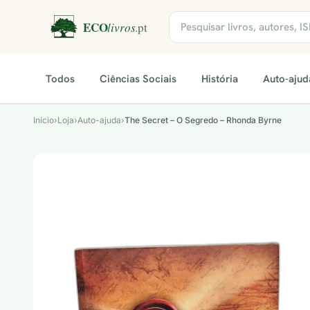
Todos
Ciências Sociais
História
Auto-ajud
Início
›
Loja
›
Auto-ajuda
›
The Secret – O Segredo – Rhonda Byrne