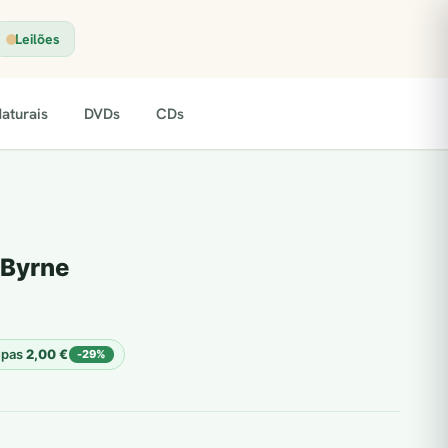
Leilões
aturais
DVDs
CDs
 Byrne
upas
2,00
€
-29%