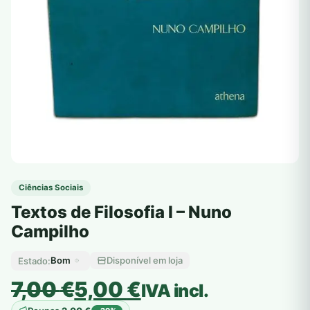
Ciências Sociais
Textos de Filosofia I – Nuno
Campilho
Bom
Disponível em loja
Estado:
O
O
7,00
€
5,00
€
IVA incl.
preço
preço