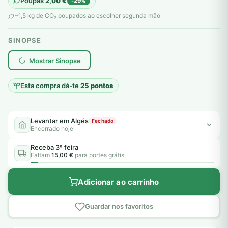
Poupas
2,00
€
-29%
original
atual
~1,5 kg de CO
poupados ao escolher segunda mão
2
era:
é:
SINOPSE
7,00 €.
5,00 €.
plantar árvores reais
Mostrar Sinopse
Esta compra dá-te
25 pontos
Levantar em Algés
Fechado
Encerrado hoje
Receba 3ª feira
Faltam
15,00 €
para portes grátis
Adicionar ao carrinho
Guardar nos favoritos