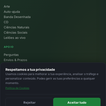
Arte
Auto-ajuda
Banda Desenhada
CD
Ciências Naturais
Ciências Sociais
Leilões ao vivo
APOIO
Perguntas
Envios & Prazos
Pontos
Respeitamos a tua privacidade
Devoluções
Usamos cookies para melhorar a tua experiência, analisar o tráfego e
Minha Conta
personalizar conteúdo. Podes gerir as tuas preferências a qualquer
momento.
Política de Cookies
© 2026 Ecolivros. Todos os direitos reservados.
Privacidade
Termos
Cookies
MB
MB Way
Cartão
Rejeitar
Aceitar tudo