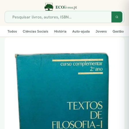
Todos
Ciências Sociais
História
Auto-ajuda
Jovens
Gestão