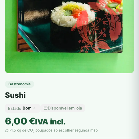
Gastronomia
Sushi
Bom
Disponível em loja
Estado:
6,00
€
IVA incl.
~1,5 kg de CO
poupados ao escolher segunda mão
2