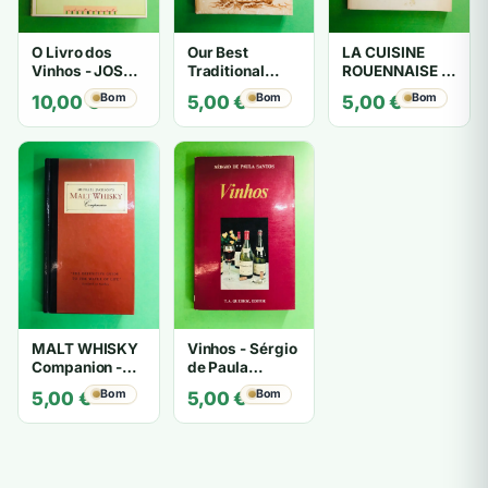
O Livro dos
Our Best
LA CUISINE
Vinhos - JOSÉ
Traditional
ROUENNAISE -
A. SALVADOR
Recipes - Vida
Yvonne
Bom
Bom
Bom
10,00
€
5,00
€
5,00
€
LUIZ RAMOS
Heard Lesley
Sebages
Faull
MALT WHISKY
Vinhos - Sérgio
Companion -
de Paula
MICHAEL
Santos
Bom
Bom
5,00
€
5,00
€
JACKSON