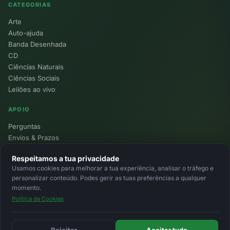
CATEGORIAS
Arte
Auto-ajuda
Banda Desenhada
CD
Ciências Naturais
Ciências Sociais
Leilões ao vivo
APOIO
Perguntas
Envios & Prazos
Pontos
Respeitamos a tua privacidade
Devoluções
Usamos cookies para melhorar a tua experiência, analisar o tráfego e
Minha Conta
personalizar conteúdo. Podes gerir as tuas preferências a qualquer
momento.
Política de Cookies
© 2026 Ecolivros. Todos os direitos reservados.
Privacidade
Termos
Cookies
MB
MB Way
Cartão
Rejeitar
Aceitar tudo