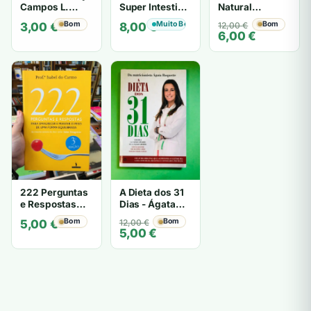
Campos L.
Super Intestino
Natural
Cancado
- ISABEL
(Physiopathia)
Bom
Muito Bom
O
O
Bom
3,00
€
8,00
€
12,00
€
PEDROSO
- Desconhecido
6,00
€
preço
preço
SILVA
original
atual
era:
é:
12,00 €.
6,00 €.
222 Perguntas
A Dieta dos 31
e Respostas
Dias - Ágata
para
Roquette
Bom
O
O
Bom
5,00
€
12,00
€
Emagrecer e
5,00
€
preço
preço
Manter o Peso
original
atual
de Uma Forma
era:
é:
Equilibrada -
Prof.ª Isabel do
12,00 €.
5,00 €.
Carmo