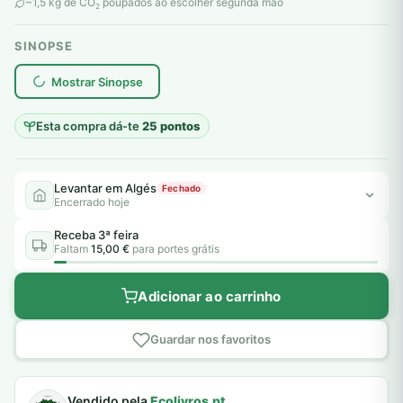
original
atual
~1,5 kg de CO
poupados ao escolher segunda mão
2
era:
é:
SINOPSE
12,00 €.
5,00 €.
plantar árvores reais
Mostrar Sinopse
Esta compra dá-te
25 pontos
Levantar em Algés
Fechado
Encerrado hoje
Receba 3ª feira
Faltam
15,00 €
para portes grátis
Adicionar ao carrinho
Guardar nos favoritos
Vendido pela
Ecolivros.pt