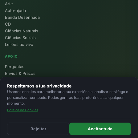
Arte
Auto-ajuda
Banda Desenhada
CD
Ciências Naturais
Ciências Sociais
Leilões ao vivo
APOIO
Perguntas
Envios & Prazos
Pontos
Respeitamos a tua privacidade
Devoluções
Usamos cookies para melhorar a tua experiência, analisar o tráfego e
Minha Conta
personalizar conteúdo. Podes gerir as tuas preferências a qualquer
momento.
Política de Cookies
© 2026 Ecolivros. Todos os direitos reservados.
Privacidade
Termos
Cookies
MB
MB Way
Cartão
Rejeitar
Aceitar tudo