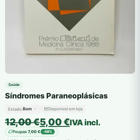
Saúde
Síndromes Paraneoplásicas
Bom
Disponível em loja
Estado:
O
O
12,00
€
5,00
€
IVA incl.
preço
preço
Poupas
7,00
€
-58%