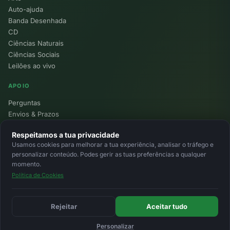
Auto-ajuda
Banda Desenhada
CD
Ciências Naturais
Ciências Sociais
Leilões ao vivo
APOIO
Perguntas
Envios & Prazos
Pontos
Respeitamos a tua privacidade
Devoluções
Usamos cookies para melhorar a tua experiência, analisar o tráfego e
Minha Conta
personalizar conteúdo. Podes gerir as tuas preferências a qualquer
momento.
Política de Cookies
© 2026 Ecolivros. Todos os direitos reservados.
Privacidade
Termos
Cookies
MB
MB Way
Cartão
Rejeitar
Aceitar tudo
Personalizar