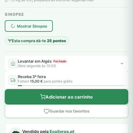
2
SINOPSE
plantar árvores reais
Mostrar Sinopse
Esta compra dá-te
25 pontos
Levantar em Algés
Fechado
Abre segunda às 10:00
Receba 3ª feira
Faltam
15,00 €
para portes grátis
Adicionar ao carrinho
Guardar nos favoritos
Vendido pela
Ecolivros.pt