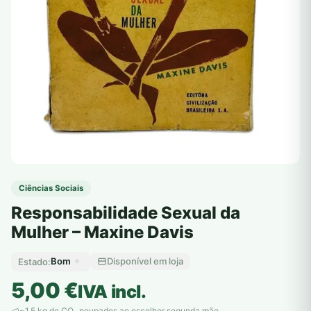
Ciências Sociais
Responsabilidade Sexual da
Mulher – Maxine Davis
Bom
Disponível em loja
Estado:
5,00
€
IVA incl.
~1,5 kg de CO
poupados ao escolher segunda mão