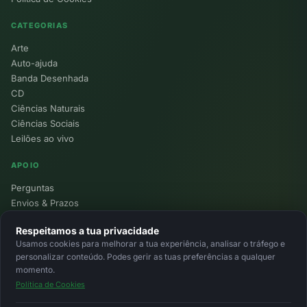
CATEGORIAS
Arte
Auto-ajuda
Banda Desenhada
CD
Ciências Naturais
Ciências Sociais
Leilões ao vivo
APOIO
Perguntas
Envios & Prazos
Pontos
Respeitamos a tua privacidade
Devoluções
Usamos cookies para melhorar a tua experiência, analisar o tráfego e
Minha Conta
personalizar conteúdo. Podes gerir as tuas preferências a qualquer
momento.
Política de Cookies
© 2026 Ecolivros. Todos os direitos reservados.
Privacidade
Termos
Cookies