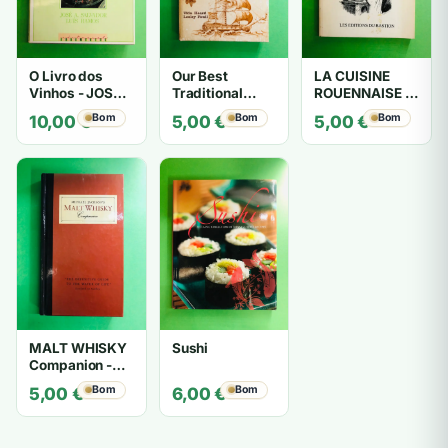
O Livro dos
Our Best
LA CUISINE
Vinhos - JOSÉ
Traditional
ROUENNAISE -
A. SALVADOR
Recipes - Vida
Yvonne
Bom
Bom
Bom
10,00
€
5,00
€
5,00
€
LUIZ RAMOS
Heard Lesley
Sebages
Faull
MALT WHISKY
Sushi
Companion -
MICHAEL
Bom
Bom
5,00
€
6,00
€
JACKSON