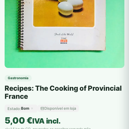
Gastronomia
Recipes: The Cooking of Provincial
France
Bom
Disponível em loja
Estado:
5,00
€
IVA incl.
~1,5 kg de CO
poupados ao escolher segunda mão