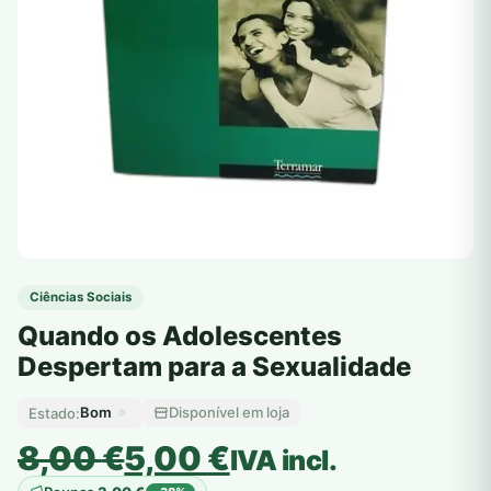
Ciências Sociais
Quando os Adolescentes
Despertam para a Sexualidade
Bom
Disponível em loja
Estado:
O
O
8,00
€
5,00
€
IVA incl.
preço
preço