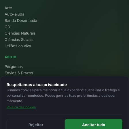
Arte
Auto-ajuda
Banda Desenhada
CD
Ciências Naturais
Ciências Sociais
Leilões ao vivo
APOIO
Perguntas
Envios & Prazos
Pontos
Respeitamos a tua privacidade
Devoluções
Usamos cookies para melhorar a tua experiência, analisar o tráfego e
Minha Conta
personalizar conteúdo. Podes gerir as tuas preferências a qualquer
momento.
Política de Cookies
© 2026 Ecolivros. Todos os direitos reservados.
Privacidade
Termos
Cookies
MB
MB Way
Cartão
Rejeitar
Aceitar tudo