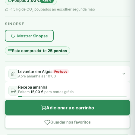
Poupas
3,00
€
-38%
original
atual
~1,5 kg de CO
poupados ao escolher segunda mão
2
era:
é:
SINOPSE
8,00 €.
5,00 €.
plantar árvores reais
Mostrar Sinopse
Esta compra dá-te
25 pontos
Levantar em Algés
Fechado
Abre amanhã às 10:00
Receba amanhã
Faltam
15,00 €
para portes grátis
Adicionar ao carrinho
Guardar nos favoritos