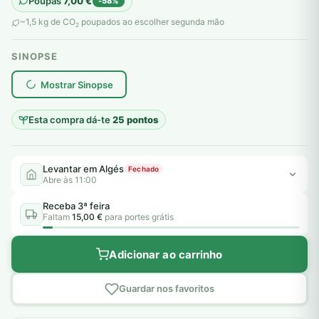
Poupas
7,00
€
-58%
original
atual
~1,5 kg de CO
poupados ao escolher segunda mão
2
era:
é:
SINOPSE
12,00 €.
5,00 €.
plantar árvores reais
Mostrar Sinopse
Esta compra dá-te
25 pontos
Levantar em Algés
Fechado
Abre às 11:00
Receba 3ª feira
Faltam
15,00 €
para portes grátis
Adicionar ao carrinho
Guardar nos favoritos