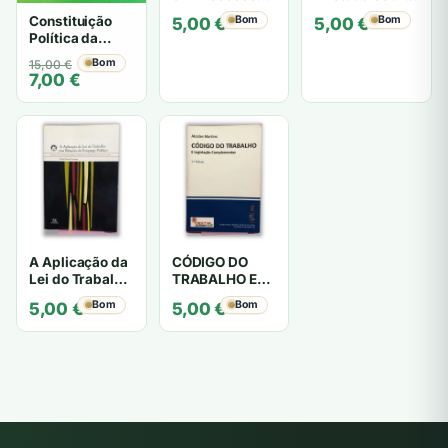
Civil - Helder
Infrações
Constituição
Bom
Bom
5,00
€
5,00
€
Martins Leitão
Antieconômicas
Política da
e Contra a
República
Saúde Pública -
O
O
Bom
15,00
€
Portuguesa -
7,00
€
Jorge Filomeno
preço
preço
Não
A. Sobral,
original
atual
especificado
António
era:
é:
Figueiredo
15,00 €.
7,00 €.
Alves
A Aplicação da
CÓDIGO DO
Lei do Trabalho
TRABALHO E
nas Relações
Legislação
Bom
Bom
5,00
€
5,00
€
de Emprego
Complementar
Público - Paulo
- Alcides
Daniel
Martins
Comarque