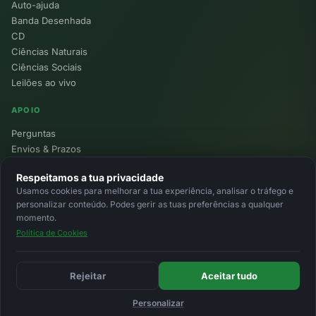
Auto-ajuda
Banda Desenhada
CD
Ciências Naturais
Ciências Sociais
Leilões ao vivo
APOIO
Perguntas
Envios & Prazos
Pontos
Respeitamos a tua privacidade
Devoluções
Usamos cookies para melhorar a tua experiência, analisar o tráfego e
Minha Conta
personalizar conteúdo. Podes gerir as tuas preferências a qualquer
momento.
Política de Cookies
© 2026 Ecolivros. Todos os direitos reservados.
Privacidade
Termos
Cookies
MB
MB Way
Cartão
Rejeitar
Aceitar tudo
Personalizar
Início
Favoritos
Leilões
Carrinho
Entrar