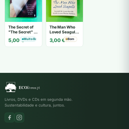
The Secret of
The Man Who
"The Secret" O
Loved Seagulls
Segredo de "O
- OSHO
Muito Bom
Bom
5,00
€
3,00
€
Segredo" -
Karen Kelly
Livros, DVDs e CDs em segunda mão.
Sustentabilidade e cultura, juntos.