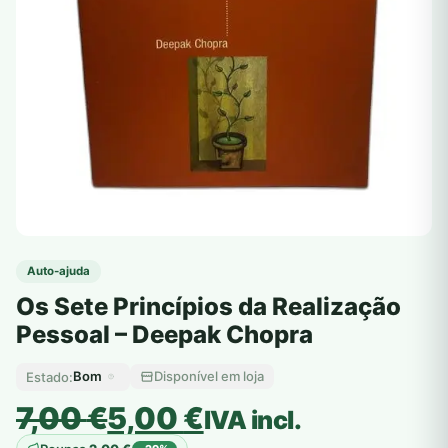
Auto-ajuda
Os Sete Princípios da Realização
Pessoal – Deepak Chopra
Bom
Disponível em loja
Estado:
O
O
7,00
€
5,00
€
IVA incl.
preço
preço