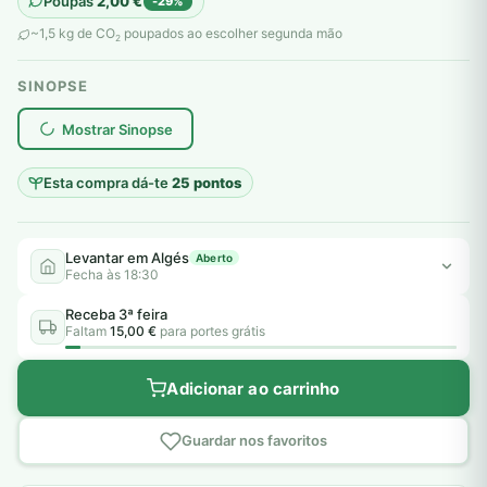
Poupas
2,00
€
-29%
original
atual
~1,5 kg de CO
poupados ao escolher segunda mão
2
era:
é:
SINOPSE
7,00 €.
5,00 €.
plantar árvores reais
Mostrar Sinopse
Esta compra dá-te
25 pontos
Levantar em Algés
Aberto
Fecha às 18:30
Receba 3ª feira
Faltam
15,00 €
para portes grátis
Adicionar ao carrinho
Guardar nos favoritos