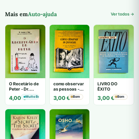
Mais em
Auto-ajuda
Ver todos →
O Recetário de
como observar
LIVRO DO
Peter - Dr.
as pessoas -
ÊXITO
Laurence J.
Gerard I.
Muito Bom
Bom
Bom
4,00
€
3,00
€
3,00
€
Peter
Nierenberg e
Henry H. Calero