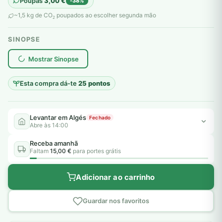
Poupas
3,00
€
-38%
original
atual
~1,5 kg de CO
poupados ao escolher segunda mão
2
era:
é:
SINOPSE
8,00 €.
5,00 €.
plantar árvores reais
Mostrar Sinopse
Esta compra dá-te
25 pontos
Levantar em Algés
Fechado
Abre às 14:00
Receba amanhã
Faltam
15,00 €
para portes grátis
Adicionar ao carrinho
Guardar nos favoritos