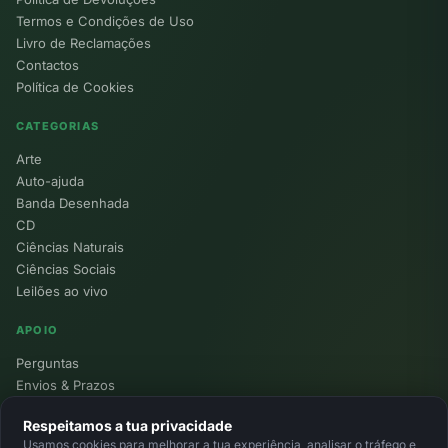
Termos e Condições de Uso
Livro de Reclamações
Contactos
Política de Cookies
CATEGORIAS
Arte
Auto-ajuda
Banda Desenhada
CD
Ciências Naturais
Ciências Sociais
Leilões ao vivo
APOIO
Perguntas
Envios & Prazos
Pontos
Respeitamos a tua privacidade
Devoluções
Usamos cookies para melhorar a tua experiência, analisar o tráfego e