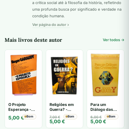
a crítica social até à filosofia da história, refletindo
uma profunda busca por significado e verdade na
condição humana.
Ver página do autor
Mais livros deste autor
Ver todos →
Religiões em
Para um
O Projeto
Guerra? -
Diálogo das
Esperança -
Roger Garaudy
Civilizações -
Roger Garaudy
O
O
Bom
O
O
Bom
Bom
7,00
€
6,00
€
5,00
€
Roger Garaudy
5,00
€
5,00
€
preço
preço
preço
preço
original
atual
original
atual