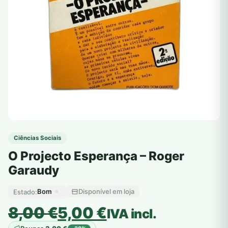
Ciências Sociais
O Projecto Esperança – Roger
Garaudy
Bom
Disponível em loja
Estado:
O
O
8,00
€
5,00
€
IVA incl.
preço
preço