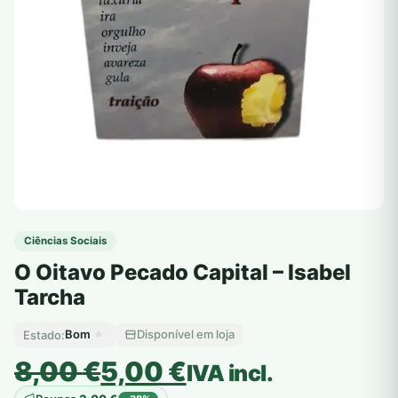
Ciências Sociais
O Oitavo Pecado Capital – Isabel
Tarcha
Bom
Disponível em loja
Estado:
O
O
8,00
€
5,00
€
IVA incl.
preço
preço