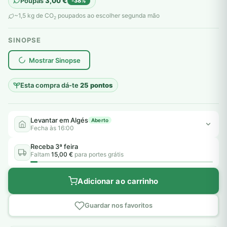
Poupas
3,00
€
-38%
original
atual
~1,5 kg de CO
poupados ao escolher segunda mão
2
era:
é:
SINOPSE
8,00 €.
5,00 €.
plantar árvores reais
Mostrar Sinopse
Esta compra dá-te
25 pontos
Levantar em Algés
Aberto
Fecha às 16:00
Receba 3ª feira
Faltam
15,00 €
para portes grátis
Adicionar ao carrinho
Guardar nos favoritos