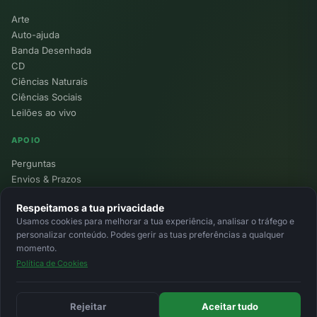
Arte
Auto-ajuda
Banda Desenhada
CD
Ciências Naturais
Ciências Sociais
Leilões ao vivo
APOIO
Perguntas
Envios & Prazos
Pontos
Respeitamos a tua privacidade
Devoluções
Usamos cookies para melhorar a tua experiência, analisar o tráfego e
Minha Conta
personalizar conteúdo. Podes gerir as tuas preferências a qualquer
momento.
Política de Cookies
© 2026 Ecolivros. Todos os direitos reservados.
Privacidade
Termos
Cookies
MB
MB Way
Cartão
Rejeitar
Aceitar tudo