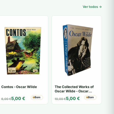
Ver todos →
Contos - Oscar Wilde
The Collected Works of
Oscar Wilde - Oscar
Wilde
O
O
Bom
O
O
Bom
5,00
€
5,00
€
6,00
€
10,00
€
preço
preço
preço
preço
original
atual
original
atual
era:
é:
era:
é: