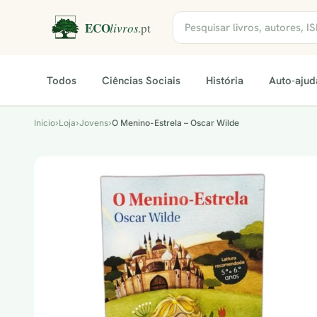
Todos
Ciências Sociais
História
Auto-ajud
Início
›
Loja
›
Jovens
›
O Menino-Estrela – Oscar Wilde