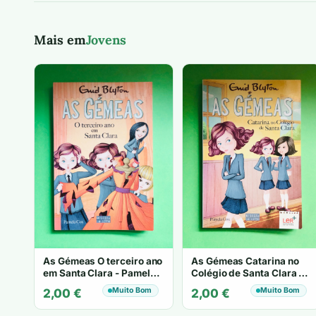
Mais em
Jovens
As Gémeas O terceiro ano
As Gémeas Catarina no
em Santa Clara - Pamela
Colégio de Santa Clara -
Cox
Pamela Cox
Muito Bom
Muito Bom
2,00
€
2,00
€