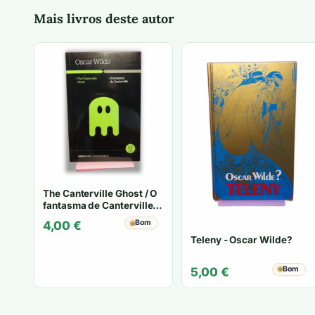
Mais livros deste autor
The Canterville Ghost / O
fantasma de Canterville -
Oscar Wilde
Bom
4,00
€
Teleny - Oscar Wilde?
Bom
5,00
€