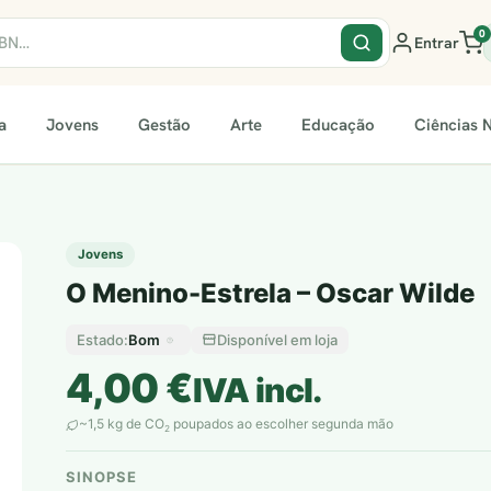
0
Entrar
a
Jovens
Gestão
Arte
Educação
Ciências N
Jovens
O Menino-Estrela – Oscar Wilde
Bom
Disponível em loja
Estado:
4,00
€
IVA incl.
~1,5 kg de CO
poupados ao escolher segunda mão
2
SINOPSE
plantar árvores reais