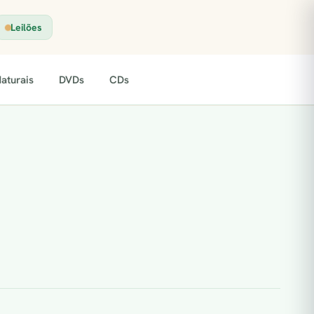
Leilões
aturais
DVDs
CDs