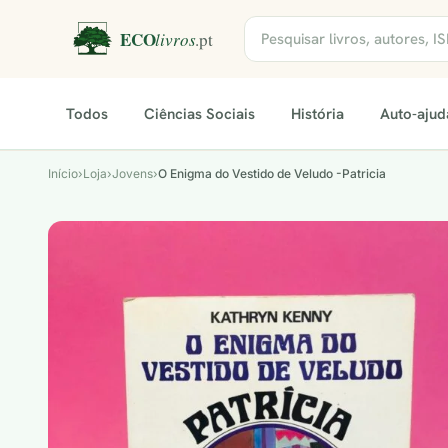
Todos
Ciências Sociais
História
Auto-ajud
Início
›
Loja
›
Jovens
›
O Enigma do Vestido de Veludo -Patricia