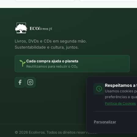
Livros, DVDs e CDs em segunda mão.
Sustentabilidade e cultura, juntos.
Cada compra ajuda o planeta
Reutilizamos para reduzir o CO₂
Respeitamos a 
Usamos cookies par
preferências a qu
Política de Cookies
Personalizar
© 2026 Ecolivros. Todos os direitos reservados.