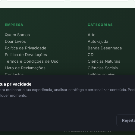
EMPRESA
CATEGORIAS
Quem Somos
Arte
Doar Livros
Auto-ajuda
Política de Privacidade
Banda Desenhada
Política de Devoluções
CD
Termos e Condições de Uso
Ciências Naturais
Livro de Reclamações
Ciências Sociais
Contactos
Leilões ao vivo
Política de Cookies
tua privacidade
a melhorar a tua experiência, analisar o tráfego e personalizar conteúdo. Pode
alquer momento.
Rejeit
Privacidade
Termos
Cookies