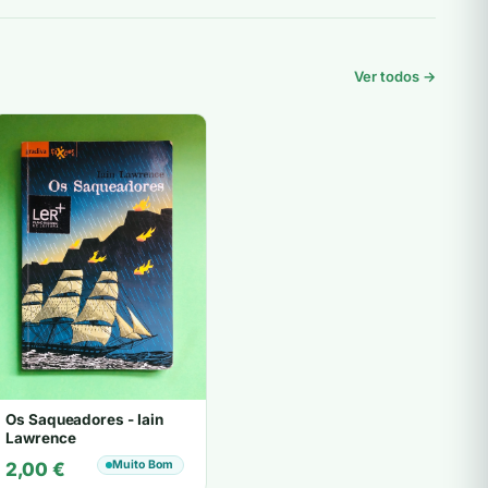
Ver todos →
Os Saqueadores - Iain
Lawrence
Muito Bom
2,00
€