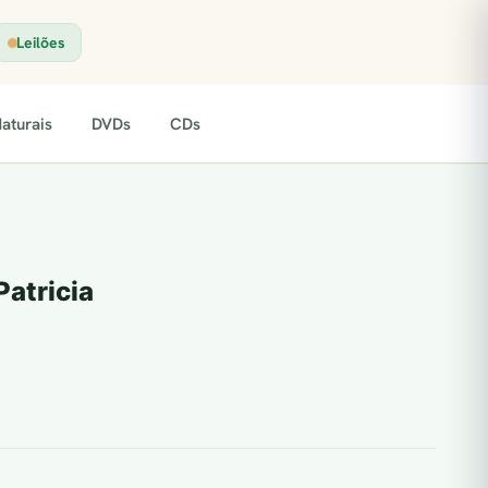
Leilões
aturais
DVDs
CDs
Patricia