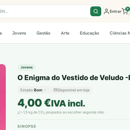
0
Entrar
a
Jovens
Gestão
Arte
Educação
Ciências N
Jovens
O Enigma do Vestido de Veludo -
Bom
Disponível em loja
Estado:
4,00
€
IVA incl.
~1,5 kg de CO
poupados ao escolher segunda mão
2
SINOPSE
plantar árvores reais