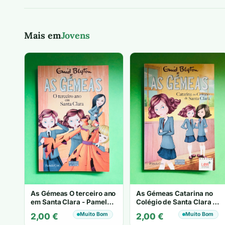
Mais em
Jovens
As Gémeas O terceiro ano
As Gémeas Catarina no
em Santa Clara - Pamela
Colégio de Santa Clara -
Cox
Pamela Cox
Muito Bom
Muito Bom
2,00
€
2,00
€