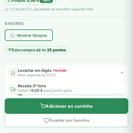
Poupas
3,00
€
-38%
original
atual
~1,5 kg de CO
poupados ao escolher segunda mão
2
era:
é:
SINOPSE
8,00 €.
5,00 €.
plantar árvores reais
Mostrar Sinopse
Esta compra dá-te
25 pontos
Levantar em Algés
Fechado
Abre segunda às 10:00
Receba 3ª feira
Faltam
15,00 €
para portes grátis
Adicionar ao carrinho
Guardar nos favoritos