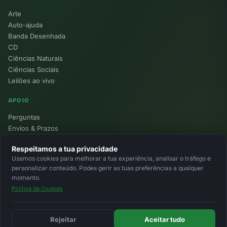
Arte
Auto-ajuda
Banda Desenhada
CD
Ciências Naturais
Ciências Sociais
Leilões ao vivo
APOIO
Perguntas
Envios & Prazos
Pontos
Respeitamos a tua privacidade
Devoluções
Usamos cookies para melhorar a tua experiência, analisar o tráfego e
Minha Conta
personalizar conteúdo. Podes gerir as tuas preferências a qualquer
momento.
Política de Cookies
© 2026 Ecolivros. Todos os direitos reservados.
Privacidade
Termos
Cookies
MB
MB Way
Cartão
Rejeitar
Aceitar tudo