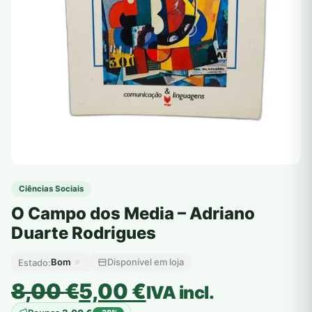
Ciências Sociais
O Campo dos Media – Adriano
Duarte Rodrigues
Bom
Disponível em loja
Estado:
O
O
8,00
€
5,00
€
IVA incl.
preço
preço