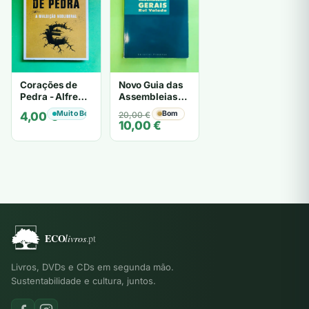
Corações de
Novo Guia das
Pedra - Alfredo
Assembleias
Barroso
Gerais - Rui
Muito Bom
O
O
Bom
4,00
€
20,00
€
Valada
10,00
€
preço
preço
original
atual
era:
é:
20,00 €.
10,00 €.
Livros, DVDs e CDs em segunda mão.
Sustentabilidade e cultura, juntos.