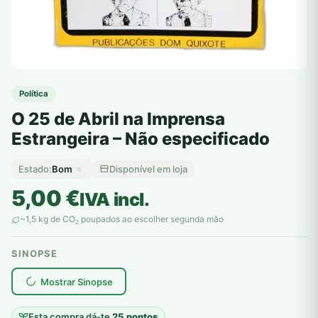
Política
O 25 de Abril na Imprensa
Estrangeira – Não especificado
Bom
Disponível em loja
Estado:
5,00
€
IVA incl.
~1,5 kg de CO
poupados ao escolher segunda mão
2
SINOPSE
plantar árvores reais
Mostrar Sinopse
Esta compra dá-te
25 pontos