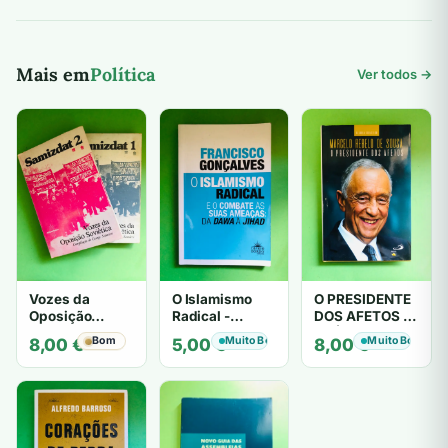
Mais em
Política
Ver todos →
Vozes da
O Islamismo
O PRESIDENTE
Oposição
Radical -
DOS AFETOS -
Soviética 1 & 2 -
Francisco
CLÁUDIA
Bom
Muito Bom
Muito Bom
8,00
€
5,00
€
8,00
€
George
Gonçalves
SEBASTIÃO
Saunders