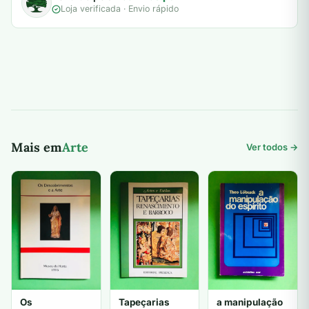
Loja verificada · Envio rápido
Mais em
Arte
Ver todos →
Os
Tapeçarias
a manipulação