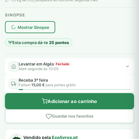
2
SINOPSE
plantar árvores reais
Mostrar Sinopse
Esta compra dá-te
25 pontos
Levantar em Algés
Fechado
Abre segunda às 10:00
Receba 3ª feira
Faltam
15,00 €
para portes grátis
Adicionar ao carrinho
Guardar nos favoritos
Vendido pela
Ecolivros.pt