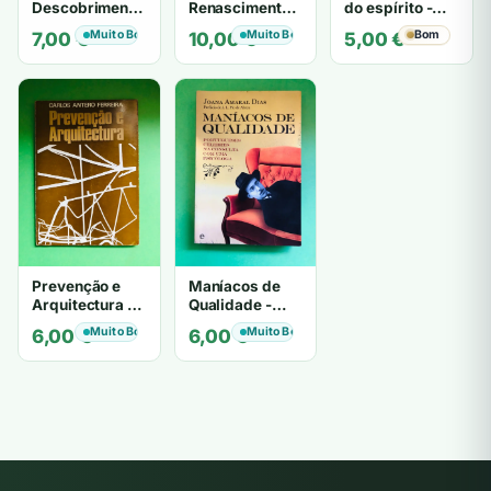
Descobrimentos
Renascimento e
do espírito -
e a Arte
Barroco
Theo Löbsack
Muito Bom
Muito Bom
Bom
7,00
€
10,00
€
5,00
€
Prevenção e
Maníacos de
Arquitectura -
Qualidade -
CARLOS
Joana Amaral
Muito Bom
Muito Bom
6,00
€
6,00
€
ANTERO
Dias
FERREIRA