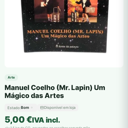
Arte
Manuel Coelho (Mr. Lapin) Um
Mágico das Artes
Bom
Disponível em loja
Estado:
5,00
€
IVA incl.
~1,5 kg de CO
poupados ao escolher segunda mão