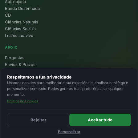
Auto-ajuda
Banda Desenhada
CD
Ciências Naturais
Ciências Sociais
Leilões ao vivo
APOIO
Perguntas
Envios & Prazos
Pontos
Respeitamos a tua privacidade
Devoluções
Usamos cookies para melhorar a tua experiência, analisar o tráfego e
Minha Conta
personalizar conteúdo. Podes gerir as tuas preferências a qualquer
momento.
Política de Cookies
© 2026 Ecolivros. Todos os direitos reservados.
Privacidade
Termos
Cookies
MB
MB Way
Cartão
Rejeitar
Aceitar tudo
Personalizar
Início
Favoritos
Leilões
Carrinho
Entrar